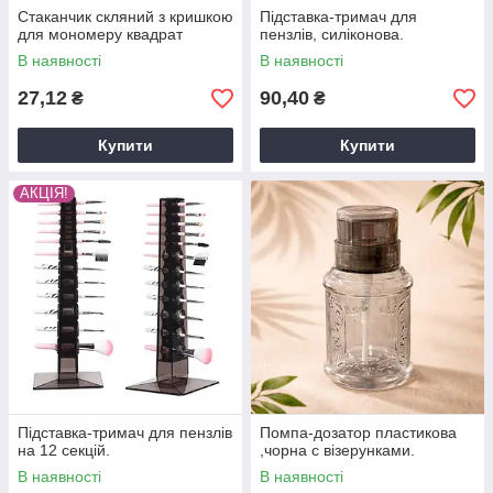
Стаканчик скляний з кришкою
Підставка-тримач для
для мономеру квадрат
пензлів, силіконова.
В наявності
В наявності
27,12
90,40
₴
₴
Купити
Купити
АКЦІЯ!
Підставка-тримач для пензлів
Помпа-дозатор пластикова
на 12 секцій.
,чорна с візерунками.
В наявності
В наявності