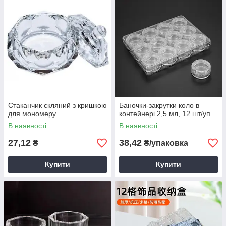
Першокласне обслуговування і
кращі ціни на інвентар
Індивідуальний підбір товарів для
манікюру
Стаканчик скляний з кришкою
Баночки-закрутки коло в
для мономеру
контейнері 2,5 мл, 12 шт/уп
В наявності
В наявності
27,12
38,42
₴
₴/упаковка
Доставка допоміжного інвентарю по
всіх областях України
Купити
Купити
Знижки від обсягу, можливість
безкоштовної доставки