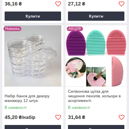
36,16
27,12
₴
₴
и
ть
Купити
Купити
о!
Новинка
АКЦІЯ!
Манікюрні панелі і тіпси
Півтора десятка палітр і тіпсів для манікюру.
Продукція реалізується упаковками в роздріб або
оптовими партіями. Низькі ціни і висока якість
виготовлення інвентарю гарантуємо!
Силіконова щітка для
Набір банок для декору
чищення пензлів, кольори в
манікюру 12 штук.
асортименті.
Інші товари
В наявності
В наявності
45,20
31,64
₴/набір
₴
Переваги нашого манікюрного