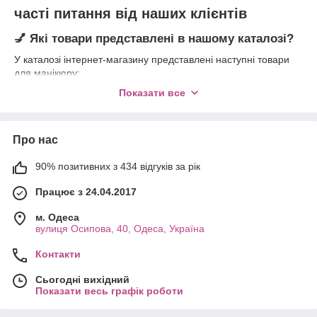
часті питання від наших клієнтів
💅 Які товари представлені в нашому каталозі?
У каталозі інтернет-магазину представлені наступні товари
для манікюру:
Стерилізатори для манікюрних і педикюрних
Показати все
інструментів
Лампи для сушіння гель-лаку
Про нас
Кисті для дизайну нігтів
Гель-лаки
90% позитивних з 434 відгуків за рік
❤️ Умови оплати та повернення/обміну товару
Працює з 24.04.2017
Накладений платіж. Повернення та обмін товарів
можливий протягом
14 днів
після отримання товару.
м. Одеса
вулиця Осипова, 40, Одеса, Україна
❤️ Умови доставки
Контакти
«Нова Пошта»
Сьогодні вихідний
Показати весь графік роботи