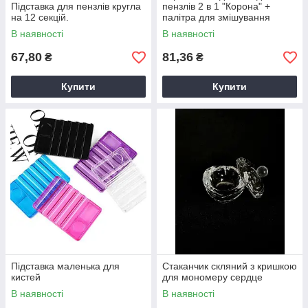
ки і
Підставка для пензлів кругла
пензлів 2 в 1 "Корона" +
на 12 секцій.
палітра для змішування
 на
фарб.
В наявності
В наявності
67,80
81,36
₴
₴
Купити
Купити
Манікюрні підставки і ємності
Дуже практичні і зручні у використанні контейнери
для серветок, кистей і інших корисних речей.
Допоміжні підставки і ємності точно знайдуть собі
місце на вашому робочому столі!
Підставка маленька для
Стаканчик скляний з кришкою
кистей
для мономеру сердце
В наявності
В наявності