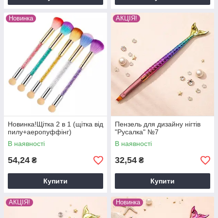
Новинка
АКЦІЯ!
Новинка!Щітка 2 в 1 (щітка від
Пензель для дизайну нігтів
пилу+аеропуффінг)
"Русалка" №7
В наявності
В наявності
54,24
32,54
₴
₴
Купити
Купити
АКЦІЯ!
Новинка