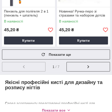
Пензель для полігеля 2 в 1
Новинка! Ручка-перо зі
(пензель + шпатель)
стразами та набором дотсів
В наявності
В наявності
45,20
45,20
₴
₴
Купити
Купити
Показати ще
1
/ 7
Якісні професійні кисті для дизайну та
розпису нігтів
Серед асортименту представлені професійні кисті для
дизайну, манікюру та розпису нігтів із звичайною і фігурної
Показати все