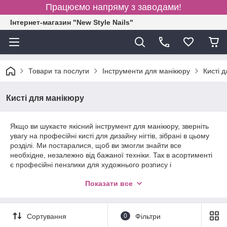
Працюємо напряму з заводами!
Інтернет-магазин "New Style Nails"
Товари та послуги
Інструменти для манікюру
Кисті 
Кисті для манікюру
Якщо ви шукаєте якісний інструмент для манікюру, зверніть
увагу на професійні кисті для дизайну нігтів, зібрані в цьому
розділі. Ми постаралися, щоб ви змогли знайти все
необхідне, незалежно від бажаної техніки. Так в асортименті
є професійні пензлики для художнього розпису і
аэропуффинга, набори з дотсами різних розмірів.
Показати все
Поставляємо інструмент для гель-лаку. Пропонуємо уважно
вивчити наш каталог, щоб підібрати професійні кисті для
дизайну нігтів, відповідні стилю вашої роботи і індивідуальним
вимогам.
Сортування
0
Фільтри