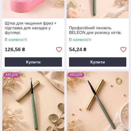
Щітка для чищення фрез +
підставка для насадок у
Професійний пензель
футлярі.
BELEON для розпису нігтів.
В наявності
В наявності
126,56
54,24
₴
₴
Купити
Купити
АКЦІЯ!
АКЦІЯ!