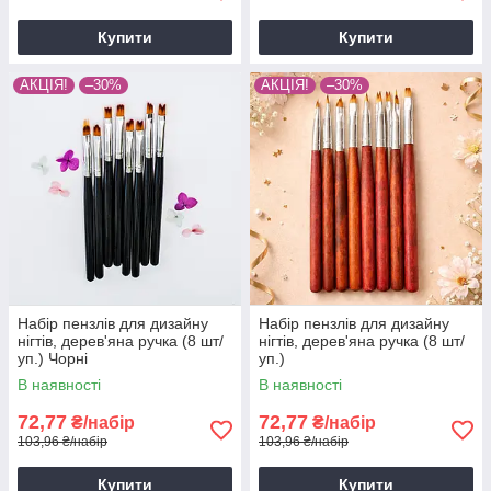
Купити
Купити
АКЦІЯ!
–30%
АКЦІЯ!
–30%
Набір пензлів для дизайну
Набір пензлів для дизайну
нігтів, дерев'яна ручка (8 шт/
нігтів, дерев'яна ручка (8 шт/
уп.) Чорні
уп.)
В наявності
В наявності
72,77
72,77
₴/набір
₴/набір
103,96 ₴/набір
103,96 ₴/набір
Купити
Купити