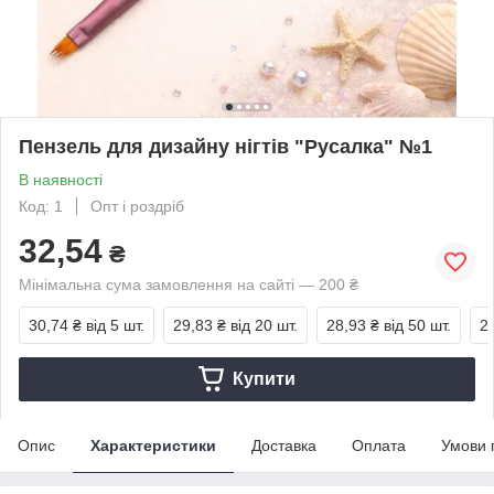
Пензель для дизайну нігтів "Русалка" №1
В наявності
Код: 1
Опт і роздріб
32,54
₴
Мінімальна сума замовлення на сайті — 200 ₴
30,74 ₴
від 5 шт.
29,83 ₴
від 20 шт.
28,93 ₴
від 50 шт.
2
Купити
Опис
Характеристики
Доставка
Оплата
Умови 