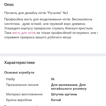
Опис
Пензель для дизайну нігтів "Русалка" №1
Професійна кисть для моделювання нігтів. Високоякісна
синтетика , дуже м'який, але пружний ворс довжина .
Усередині корпусу прикрасою служать блискучі кристали.
Така
кисть для нігтів
не тільки професійний інструмент, але і
справжня прикраса вашого робочого місця.
Характеристики
Основні атрибути
Набір
Ні
Призначення пензля
Для малювання, Для
китайського розпису
Матеріал виготовлення
Штучна щетина
Країна виробник
Китай