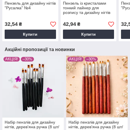
Пензель для дизайну нігтів
Пензель із кристалами
Пенз
"Русалка" №4
тонкий лайнер для
"Рус
розпису та дизайну нігтів
11 мм
32,54
42,94
32,
₴
₴
Купити
Купити
Акційні пропозиції та новинки
АКЦІЯ!
–30%
АКЦІЯ!
–30%
Набір пензлів для дизайну
Набір пензлів для дизайну
нігтів, дерев'яна ручка (8 шт/
нігтів, дерев'яна ручка (8 шт/