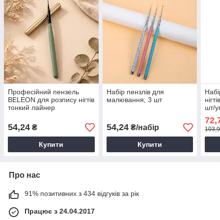
Професійний пензель
Набір пензлів для
Набі
BELEON для розпису нігтів
малювання, 3 шт
нігт
тонкий лайнер
шт/у
72,
54,24
54,24
₴
₴/набір
103,9
Купити
Купити
Про нас
91% позитивних з 434 відгуків за рік
Працює з 24.04.2017