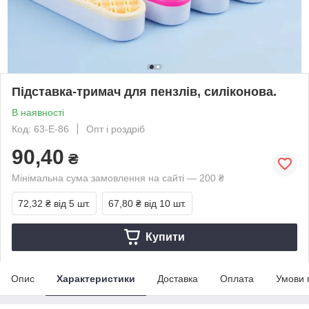
Підставка-тримач для пензлів, силіконова.
В наявності
Код: 63-Е-86
Опт і роздріб
90,40
₴
Мінімальна сума замовлення на сайті — 200 ₴
72,32 ₴
від 5 шт.
67,80 ₴
від 10 шт.
Купити
Опис
Характеристики
Доставка
Оплата
Умови 