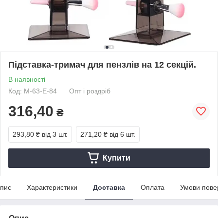
Підставка-тримач для пензлів на 12 секцій.
В наявності
Код: M-63-Е-84
Опт і роздріб
316,40
₴
293,80 ₴
від 3 шт.
271,20 ₴
від 6 шт.
Купити
пис
Характеристики
Доставка
Оплата
Умови пове