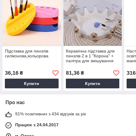
Підставка для пензлів
Керамічна підставка для
Наст
силіконова,кольорова.
пензлів 2 в 1 "Корона" +
осві
палітра для змішування
мані
фарб.
підс
36,16
81,36
316
₴
₴
Купити
Купити
Про нас
91% позитивних з 434 відгуків за рік
Працює з 24.04.2017
м. Одеса