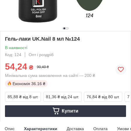
Гель-лаки UK.Nail 8 мл №124
В наявності
Код: 124
Опт і роздріб
54,24
₴
90,40 ₴
Мінімальна сума замовлення на сайті — 200 ₴
Економія
36.16 ₴
85,88 ₴
від 8 шт.
81,36 ₴
від 24 шт.
76,84 ₴
від 80 шт.
7
Купити
Опис
Характеристики
Доставка
Оплата
Умови 