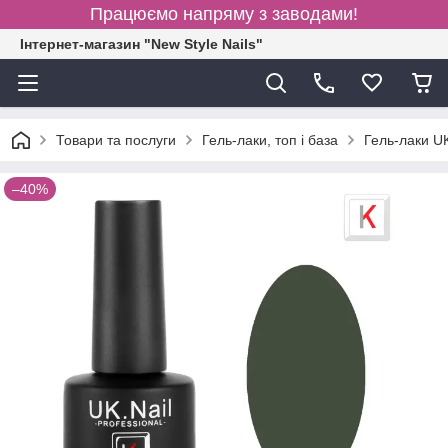
Працюємо напряму з заводами!
Інтернет-магазин "New Style Nails"
Товари та послуги
Гель-лаки, топ і база
Гель-лаки U
–40%