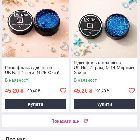
Рідка фольга для нігтів
Рідка фольга для нігтів
UK.Nail 7 грам, №14-Морська
UK.Nail 7 грам, №25-Синій
Хвиля
В наявності
В наявності
45,20
45,20
₴
₴
90,40 ₴
90,40 ₴
Купити
Купити
Показати ще
Про нас