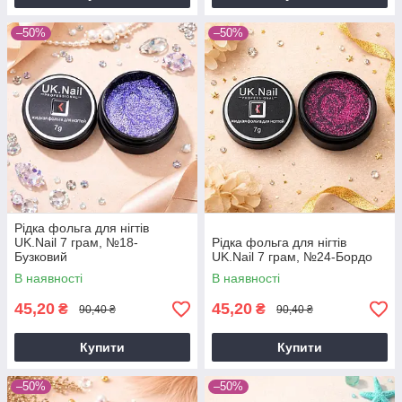
–50%
–50%
Рідка фольга для нігтів
UK.Nail 7 грам, №18-
Рідка фольга для нігтів
Бузковий
UK.Nail 7 грам, №24-Бордо
В наявності
В наявності
45,20
45,20
₴
₴
90,40 ₴
90,40 ₴
Купити
Купити
–50%
–50%