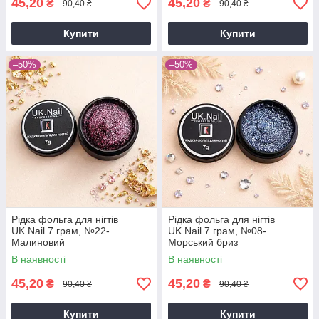
45,20
45,20
₴
₴
90,40 ₴
90,40 ₴
Купити
Купити
–50%
–50%
Рідка фольга для нігтів
Рідка фольга для нігтів
UK.Nail 7 грам, №22-
UK.Nail 7 грам, №08-
Малиновий
Морський бриз
В наявності
В наявності
45,20
45,20
₴
₴
90,40 ₴
90,40 ₴
Купити
Купити