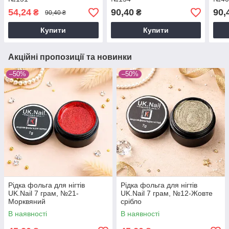
54,24
90,40
90,
₴
₴
90,40 ₴
Купити
Купити
Акційні пропозиції та новинки
–50%
–50%
Рідка фольга для нігтів
Рідка фольга для нігтів
UK.Nail 7 грам, №21-
UK.Nail 7 грам, №12-Жовте
Морквяний
срібло
В наявності
В наявності