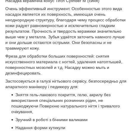
Насадка керамічна конус Tirch Cylinder M (синя)
Очень эффективный инструмент. Особенностью этого вида
насадок является их поверхность, имеющая очень
неоднородную структуру, благодаря чему процесс обработки
кожи радует равномерностью и исключительно гладким
результатом. Прочность и твердость керамики значительно
выше чем у металла. Зубья удаётся заточить намного лучше
и они дольше остаются острыми. Они безопасны и не
травмируют кожу.
Фреза для обработки больших поверхностей: снятия
искусственного материала с ногтей, удаления натоптышей,
поверхностных мозолей и т.д. Насадку можно мыть и
дезинфецировать.
Застосовується в галузі нігтьового сервісу, безпосередньо для
апаратного манікюру і педикюру для:
Зняття гель-лакового покриття, гелю, акрилу без
використання спеціальних розчинних рідин, не
пошкоджуючи Поверхню натурального нігтя і тривалого
очікування,
Зручний в роботі з бічними валиками
Надання форми кутикули