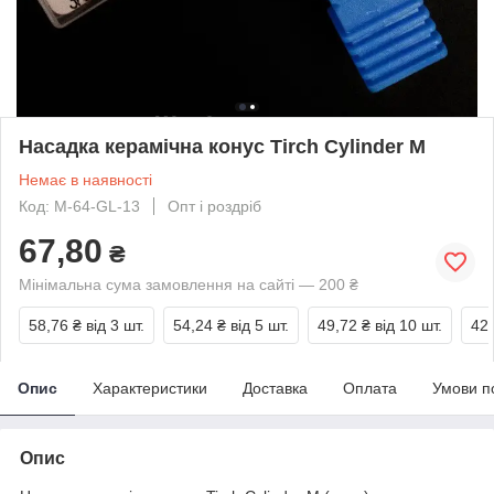
Насадка керамічна конус Tirch Cylinder M
Немає в наявності
Код: M-64-GL-13
Опт і роздріб
67,80
₴
Мінімальна сума замовлення на сайті — 200 ₴
58,76 ₴
від 3 шт.
54,24 ₴
від 5 шт.
49,72 ₴
від 10 шт.
42,
Опис
Характеристики
Доставка
Оплата
Умови п
Опис