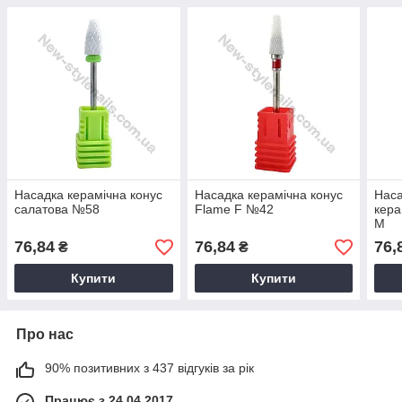
Насадка керамічна конус
Насадка керамічна конус
Наса
салатова №58
Flame F №42
кера
M
76,84
76,84
76,
₴
₴
Купити
Купити
Про нас
90% позитивних з 437 відгуків за рік
Працює з 24.04.2017