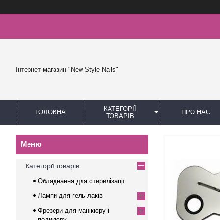
Інтернет-магазин "New Style Nails"
КАТЕГОРІЇ
ГОЛОВНА
ПРО НАС
ТОВАРІВ
Категорії товарів
Обладнання для стерилізації
Лампи для гель-лаків
Фрезери для манікюру і
педикюру