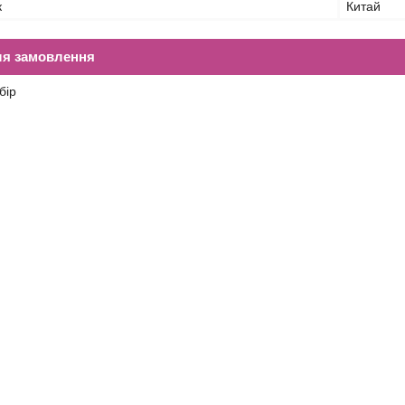
к
Китай
ля замовлення
бір