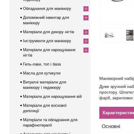
Обладнання для манікюру
Допоміжний інвентар для
манікюру
Матеріали для декору нігтів
Інструменти для манікюру
Матеріали для нарощування
нігтів
Гель-лаки, топ і база
Масла для кутикули
Манікюрний набір
Витратні матеріали для
Дуже зручний набі
манікюру і педикюру
простору. Шпател
Матеріали для нарощування вій
фарб, акрилових 
Матеріали для воскової
депіляції
Характеристи
Матеріали та обладнання для
парафінотерапії
Основні