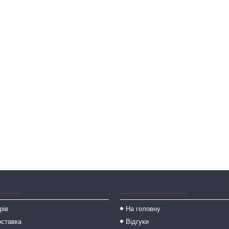
_____
________________
рів
На головну
оставка
Відгуки