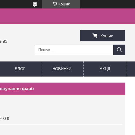
Кошик
Кошик
6-93
БЛОГ
НОВИНКИ!
АКЦІЇ
мішування фарб
200 ₴