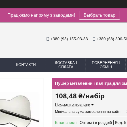
Працюємо напряму з заводами!
Выбрать товар
+380 (93) 155-03-83
+380 (68) 306-5
ДОСТАВКА І
ПОВЕРНЕННЯ І
КОНТАКТИ
ОПЛАТА
ОБМІН
Пушер металевий і палітра для з
108,48 ₴/набір
Показати оптові ціни
Мінімальна сума замовлення на сайті — 
В наявності
Оптом і в роздріб
Код:
5