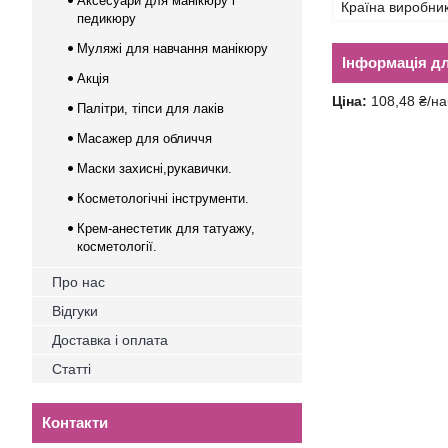
Аксесуари для манікюру і
Країна виробни
педикюру
Муляжі для навчання манікюру
Інформація д
Акція
Ціна:
108,48 ₴/на
Палітри, тіпси для лаків
Масажер для обличчя
Маски захисні,рукавички.
Косметологічні інструменти.
Крем-анестетик для татуажу,
косметології.
Про нас
Відгуки
Доставка і оплата
Статті
Контакти