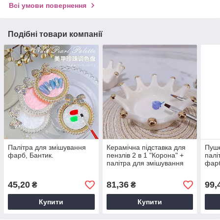
Всі умови повернення
Подібні товари компанії
Палітра для змішування
Керамічна підставка для
Пуше
фарб, Бантик.
пензлів 2 в 1 "Корона" +
палі
палітра для змішування
фарб
фарб.
45,20
81,36
99,
₴
₴
Купити
Купити