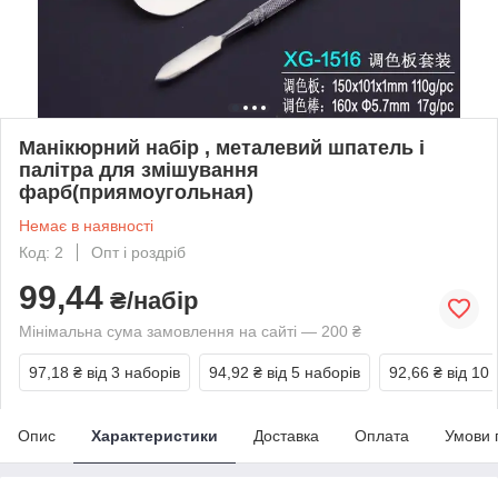
Манікюрний набір , металевий шпатель і
палітра для змішування
фарб(приямоугольная)
Немає в наявності
Код: 2
Опт і роздріб
99,44
₴/набір
Мінімальна сума замовлення на сайті — 200 ₴
97,18 ₴
від 3 наборів
94,92 ₴
від 5 наборів
92,66 ₴
від 10 
Опис
Характеристики
Доставка
Оплата
Умови 