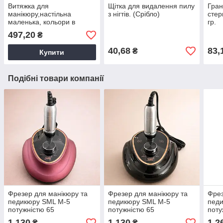
Витяжка для
Щітка для видалення пилу
Гран
манікюру,настільна
з нігтів. (Срібло)
стер
маленька, кольори в
гр.
асортименті.
497,20
₴
40,68
83,
₴
Купити
Подібні товари компанії
Фрезер для манікюру та
Фрезер для манікюру та
Фрез
педикюру SML M-5
педикюру SML M-5
пед
потужністю 65
потужністю 65
поту
Вт-35тис.об/хв.+насадки в
Вт-35тис.об/хв.+насадки в
тис.
1 130
1 130
1 2
₴
₴