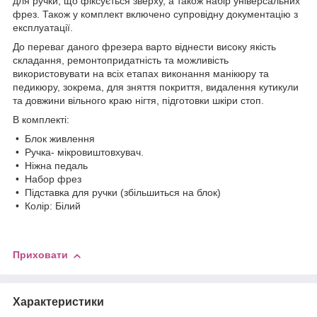
для ручки, що фіксується зверху, а також набір універсальних
фрез. Також у комплект включено супровідну документацію з
експлуатації.
До переваг даного фрезера варто віднести високу якість
складання, ремонтопридатність та можливість
використовувати на всіх етапах виконання манікюру та
педикюру, зокрема, для зняття покриття, видалення кутикули
та довжини вільного краю нігтя, підготовки шкіри стоп.
В комплекті:
• Блок живлення
• Ручка- мікровиштовхувач.
• Ніжна педаль
• Набор фрез
• Підставка для ручки (збільшиться на блок)
• Колір: Білий
Приховати
Характеристики