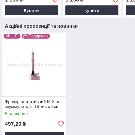
комплекті.
комплекті.
Купити
Купити
Акційні пропозиції та новинки
АКЦІЯ!
Подарунок
Фрезер портативний М-3 на
акуммуляторі -18 тис.об.хв.
В наявності
497,20
₴