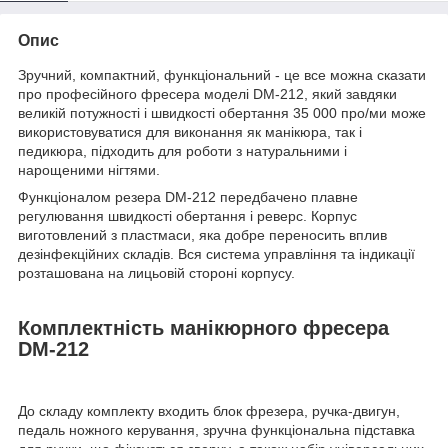
Опис
Зручний, компактний, функціональний - це все можна сказати
про професійного фресера моделі DM-212, який завдяки
великій потужності і швидкості обертання 35 000 про/ми може
використовуватися для виконання як манікюра, так і
педикюра, підходить для роботи з натуральними і
нарощеними нігтями.
Функціоналом резера DM-212 передбачено плавне
регулювання швидкості обертання і реверс. Корпус
виготовлений з пластмаси, яка добре переносить вплив
дезінфекційних складів. Вся система управління та індикації
розташована на лицьовій стороні корпусу.
Комплектність манікюрного фресера
DM-212
До складу комплекту входить блок фрезера, ручка-двигун,
педаль ножного керування, зручна функціональна підставка