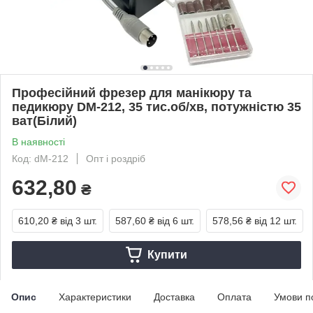
Професійний фрезер для манікюру та
педикюру DM-212, 35 тис.об/хв, потужністю 35
ват(Білий)
В наявності
Код: dM-212
Опт і роздріб
632,80
₴
610,20 ₴
від 3 шт.
587,60 ₴
від 6 шт.
578,56 ₴
від 12 шт.
Купити
Опис
Характеристики
Доставка
Оплата
Умови п