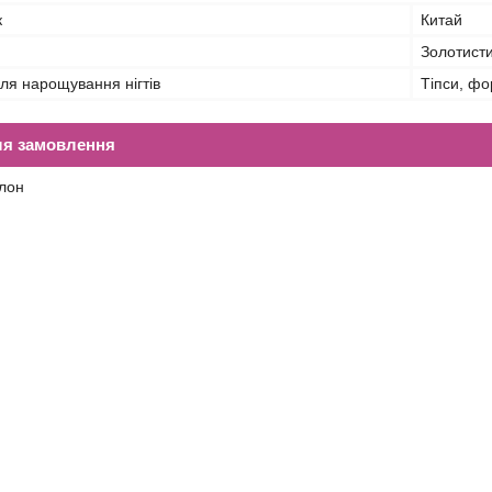
к
Китай
Золотист
ля нарощування нігтів
Тіпси, ф
ля замовлення
лон