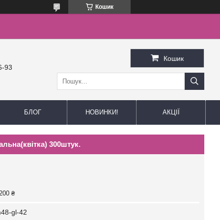
Кошик
Кошик
6-93
БЛОГ
НОВИНКИ!
АКЦІЇ
льна(квітка) 300штук.
200 ₴
48-gl-42