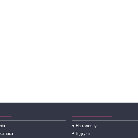
_____
________________
рів
На головну
оставка
Відгуки