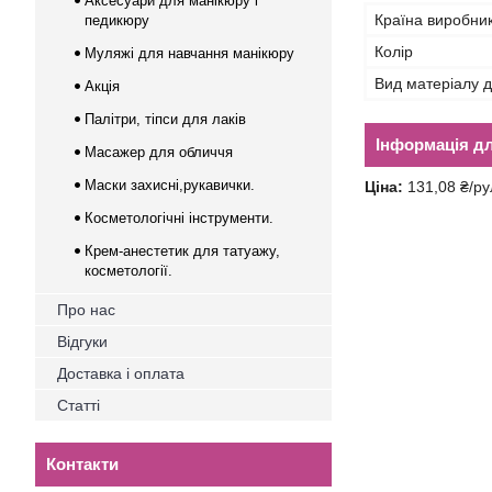
Аксесуари для манікюру і
Країна виробни
педикюру
Колір
Муляжі для навчання манікюру
Вид матеріалу д
Акція
Палітри, тіпси для лаків
Інформація д
Масажер для обличчя
Маски захисні,рукавички.
Ціна:
131,08 ₴/ру
Косметологічні інструменти.
Крем-анестетик для татуажу,
косметології.
Про нас
Відгуки
Доставка і оплата
Статті
Контакти