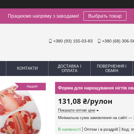
Працюємо напряму з заводами!
Выбрать товар
+380 (93) 155-03-83
+380 (68) 306-5
ДОСТАВКА І
ПОВЕРНЕННЯ І
КОНТАКТИ
ОПЛАТА
ОБМІН
Акция!
Форма для нарощування нігтів ова
131,08 ₴/рулон
Показати оптові ціни
Мінімальна сума замовлення на сайті — 
В наявності
Оптом і в роздріб
Код:
m