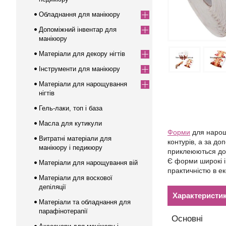
Обладнання для манікюру
Допоміжний інвентар для
манікюру
Матеріали для декору нігтів
Інструменти для манікюру
Матеріали для нарощування
нігтів
Гель-лаки, топ і база
Масла для кутикули
Форми
для нарощу
Витратні матеріали для
контурів, а за до
манікюру і педикюру
приклеюються до 
Є форми широкі і
Матеріали для нарощування вій
практичністю в ек
Матеріали для воскової
депіляції
Характеристи
Матеріали та обладнання для
парафінотерапії
Основні