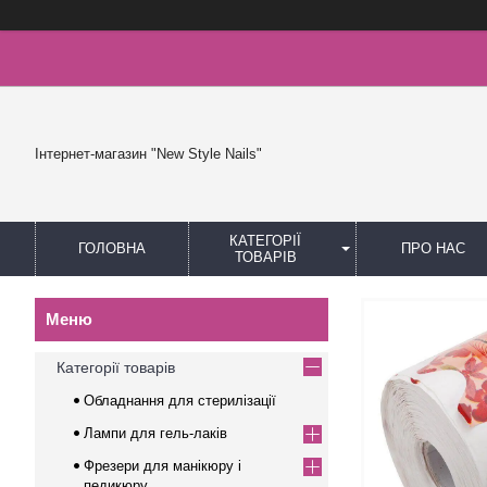
Інтернет-магазин "New Style Nails"
КАТЕГОРІЇ
ГОЛОВНА
ПРО НАС
ТОВАРІВ
Категорії товарів
Обладнання для стерилізації
Лампи для гель-лаків
Фрезери для манікюру і
педикюру