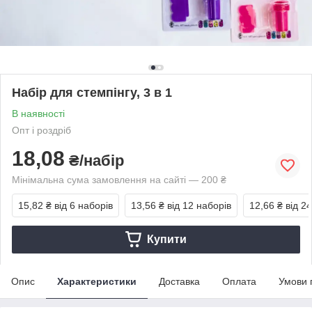
Набір для стемпінгу, 3 в 1
В наявності
Опт і роздріб
18,08
₴/набір
Мінімальна сума замовлення на сайті — 200 ₴
15,82 ₴
від 6 наборів
13,56 ₴
від 12 наборів
12,66 ₴
від 2
Купити
Опис
Характеристики
Доставка
Оплата
Умови 