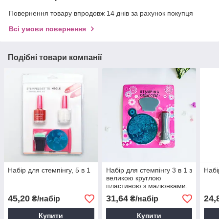
Повернення товару впродовж 14 днів за рахунок покупця
Всі умови повернення
Подібні товари компанії
Набір для стемпінгу, 5 в 1
Набір для стемпінгу 3 в 1 з
Набі
великою круглою
пластиною з малюнками.
45,20
31,64
24,
₴/набір
₴/набір
Купити
Купити