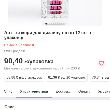
Арт - стікери для дизайну нігтів 12 шт в
упаковці
Немає в наявності
Опт і роздріб
90,40
₴/упаковка
Мінімальна сума замовлення на сайті — 200 ₴
85,88 ₴
від 5 упаковок
81,36 ₴
від 10 упаковок
76,84 ₴
від
Опис
Характеристики
Доставка
Оплата
Умови 
Опис