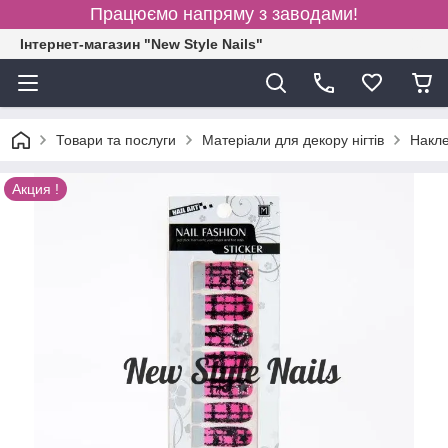
Працюємо напряму з заводами!
Інтернет-магазин "New Style Nails"
Товари та послуги
Матеріали для декору нігтів
Накле
Акция !