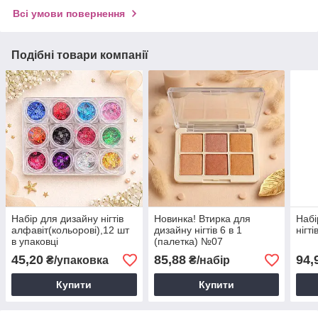
Всі умови повернення
Подібні товари компанії
Набір для дизайну нігтів
Новинка! Втирка для
Набі
алфавіт(кольорові),12 шт
дизайну нігтів 6 в 1
нігт
в упаковці
(палетка) №07
45,20
85,88
94,
₴/упаковка
₴/набір
Купити
Купити