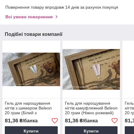
Повернення товару впродовж 14 днів за рахунок покупця
Всі умови повернення
Подібні товари компанії
Гель для нарощування
Гель для нарощування
Гель
нігтів з шимером Beleon
нігтів камуфляжний Beleon
нігт
20 грам (Білий з
20 грам (Ніжно рожевий)
20 г
перламутровим відтінком)
шим
81,36
81,36
81,
₴/банка
₴/банка
Купити
Купити