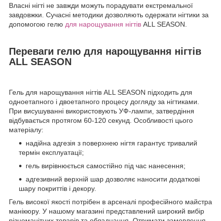
Власні нігті не завжди можуть порадувати екстремальної
завдовжки. Сучасні методики дозволяють одержати нігтики за
допомогою гелю
для нарощування нігтів
ALL SEASON.
Переваги гелю для нарощування нігтів
ALL SEASON
Гель для нарощування нігтів ALL SEASON підходить для
одноетапного і двоетапного процесу догляду за нігтиками.
При висушуванні використовують УФ-лампи, затвердіння
відбувається протягом 60-120 секунд. Особливості цього
матеріалу:
надійна адгезія з поверхнею нігтя гарантує тривалий
термін експлуатації;
гель вирівнюється самостійно під час нанесення;
адгезивний верхній шар дозволяє наносити додаткові
шару покриттів і декору.
Гель високої якості потрібен в арсеналі професійного майстра
манікюру. У нашому магазині представлений широкий вибір
різноманітних товарів та обладнання. Отримати замовлення