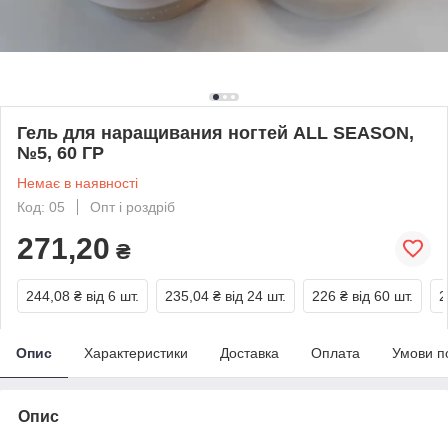
Гель для наращивания ногтей ALL SEASON,
№5, 60 ГР
Немає в наявності
Код: 05
Опт і роздріб
271,20
₴
244,08 ₴
від 6 шт.
235,04 ₴
від 24 шт.
226 ₴
від 60 шт.
2
Опис
Характеристики
Доставка
Оплата
Умови п
Опис