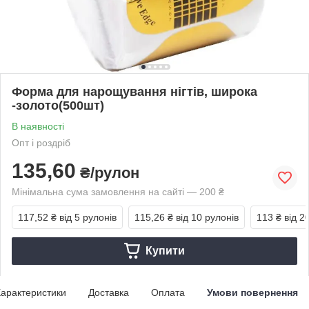
Форма для нарощування нігтів, широка
-золото(500шт)
В наявності
Опт і роздріб
135,60
₴/рулон
Мінімальна сума замовлення на сайті — 200 ₴
117,52 ₴
від 5 рулонів
115,26 ₴
від 10 рулонів
113 ₴
від 2
Купити
арактеристики
Доставка
Оплата
Умови повернення