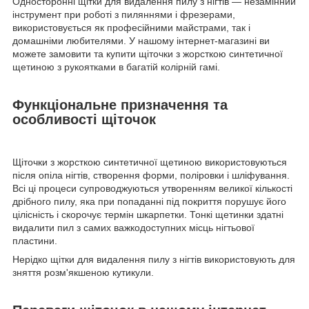
Односторонні щітки для видалення пилу з нігтів — незамінний
інструмент при роботі з пиляннями і фрезерами,
використовується як професійними майстрами, так і
домашніми любителями. У нашому інтернет-магазині ви
можете замовити та купити щіточки з жорсткою синтетичної
щетиною з рукоятками в багатій колірній гамі.
Функціональне призначення та
особливості щіточок
Щіточки з жорсткою синтетичної щетиною використовуються
після опіла нігтів, створення форми, поліровки і шліфування.
Всі ці процеси супроводжуються утворенням великої кількості
дрібного пилу, яка при попаданні під покриття порушує його
цілісність і скорочує термін шкарпетки. Тонкі щетинки здатні
видалити пил з самих важкодоступних місць нігтьової
пластини.
Нерідко щітки для видалення пилу з нігтів використовують для
зняття розм'якшеною кутикули.