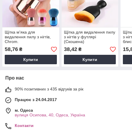
Щітка м'яка для
Щітка для видалення пилу
Щітк
видалення пилу з нігтів,
з нігтів у футлярі
з ні
Chrom.
(Скошена)
блис
58,76
38,42
15,
₴
₴
Купити
Купити
Про нас
90% позитивних з 435 відгуків за рік
Працює з 24.04.2017
м. Одеса
вулиця Осипова, 40, Одеса, Україна
Контакти