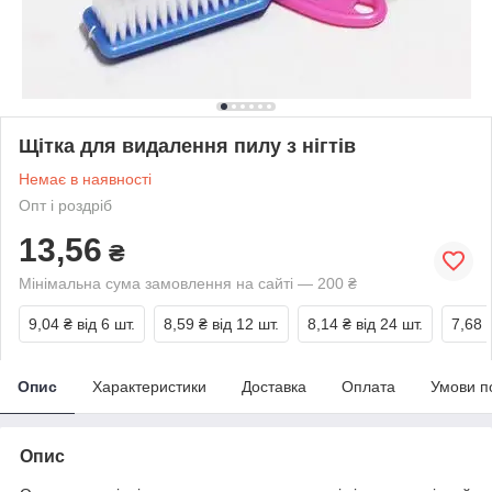
Щітка для видалення пилу з нігтів
Немає в наявності
Опт і роздріб
13,56
₴
Мінімальна сума замовлення на сайті — 200 ₴
9,04 ₴
від 6 шт.
8,59 ₴
від 12 шт.
8,14 ₴
від 24 шт.
7,68 
Опис
Характеристики
Доставка
Оплата
Умови п
Опис