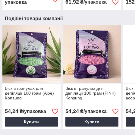
61,92
152
₴/упаковка
упаковка
Подібні товари компанії
Віск в гранулах для
Віск в гранулах для
Віск
депіляції 100 грам (Aloe)
депіляції 100 грам (PINK)
депі
Konsung
Konsung
асор
54,24
54,24
54,
₴/упаковка
₴/упаковка
Купити
Купити