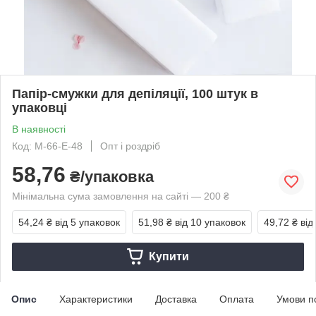
Папір-смужки для депіляції, 100 штук в
упаковці
В наявності
Код: М-66-Е-48
Опт і роздріб
58,76
₴/упаковка
Мінімальна сума замовлення на сайті — 200 ₴
54,24 ₴
від 5 упаковок
51,98 ₴
від 10 упаковок
49,72 ₴
від
Купити
Опис
Характеристики
Доставка
Оплата
Умови п