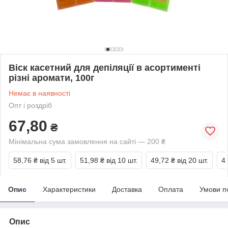
Віск касетний для депіляції в асортименті
різні аромати, 100г
Немає в наявності
Опт і роздріб
67,80
₴
Мінімальна сума замовлення на сайті — 200 ₴
58,76 ₴
від 5 шт.
51,98 ₴
від 10 шт.
49,72 ₴
від 20 шт.
4
Опис
Характеристики
Доставка
Оплата
Умови п
Опис