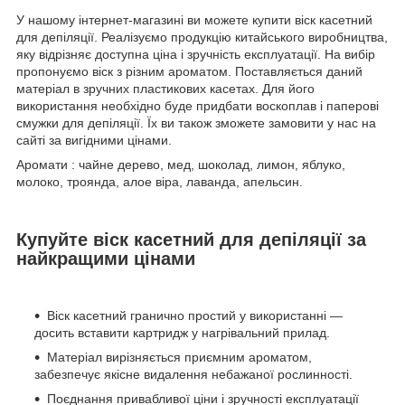
У нашому інтернет-магазині ви можете купити віск касетний
для депіляції. Реалізуємо продукцію китайського виробництва,
яку відрізняє доступна ціна і зручність експлуатації. На вибір
пропонуємо віск з різним ароматом. Поставляється даний
матеріал в зручних пластикових касетах. Для його
використання необхідно буде придбати воскоплав і паперові
смужки для депіляції. Їх ви також зможете замовити у нас на
сайті за вигідними цінами.
Аромати : чайне дерево, мед, шоколад, лимон, яблуко,
молоко, троянда, алое віра, лаванда, апельсин.
Купуйте віск касетний для депіляції за
найкращими цінами
Віск касетний гранично простий у використанні —
досить вставити картридж у нагрівальний прилад.
Матеріал вирізняється приємним ароматом,
забезпечує якісне видалення небажаної рослинності.
Поєднання привабливої ціни і зручності експлуатації