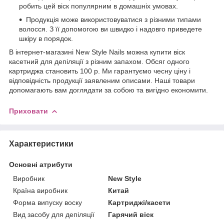
робить цей віск популярним в домашніх умовах.
Продукція може використовуватися з різними типами
волосся. З її допомогою ви швидко і надовго приведете
шкіру в порядок.
В інтернет-магазині New Style Nails можна купити віск
касетний для депіляції з різним запахом. Обсяг одного
картриджа становить 100 р. Ми гарантуємо чесну ціну і
відповідність продукції заявленим описами. Наші товари
допомагають вам доглядати за собою та вигідно економити.
Приховати
Характеристики
Основні атрибути
Виробник
New Style
Країна виробник
Китай
Форма випуску воску
Картриджі/касети
Вид засобу для депіляції
Гарячий віск