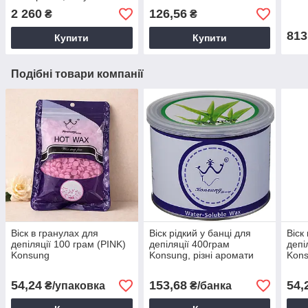
Вт 30 тис. об.
2 260
126,56
₴
₴
813
Купити
Купити
Подібні товари компанії
Віск в гранулах для
Віск рідкий у банці для
Віск
депіляції 100 грам (PINK)
депіляції 400грам
депі
Konsung
Konsung, різні аромати
Kon
54,24
153,68
54,
₴/упаковка
₴/банка