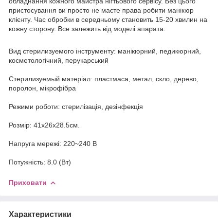
обладнання кожного майстра нігтьового сервісу. Без цього
пристосування ви просто не маєте права робити манікюр
клієнту. Час обробки в середньому становить 15-20 хвилин на
кожну сторону. Все залежить від моделі апарата.
Вид стерилизуемого інструменту: манікюрний, педикюрний,
косметологічний, перукарський
Стерилизуемый матеріал: пластмаса, метал, скло, дерево,
поролон, мікрофібра
Режими роботи: стерилізація, дезінфекція
Розмір: 41х26х28.5см.
Напруга мережі: 220~240 В
Потужність: 8.0 (Вт)
Приховати
Характеристики