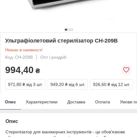
Ультрафіолетовий стерилізатор CH-209B
Немає в наявності
Код: CH-209B
Опт і роздріб
994,40
₴
971,80 ₴
від 3 шт.
949,20 ₴
від 6 шт.
926,60 ₴
від 12 шт.
Опис
Характеристики
Доставка
Оплата
Умови п
Опис
Стерилізатор для манікюрних інструментів - це обов'язкове