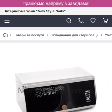
Працюємо напряму з заводами!
Інтернет-магазин "New Style Nails"
Товари та послуги
Обладнання для стерилізації
Уль