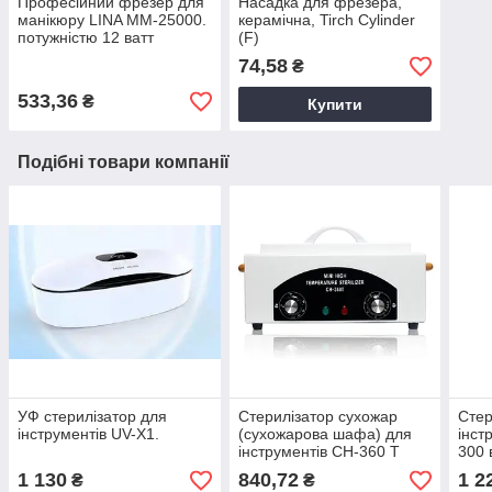
Професійний фрезер для
Насадка для фрезера,
манікюру LINA MM-25000.
керамічна, Tirch Cylinder
потужністю 12 ватт
(F)
74,58
₴
533,36
₴
Купити
Подібні товари компанії
УФ стерилізатор для
Стерилізатор сухожар
Стер
інструментів UV-X1.
(сухожарова шафа) для
інст
інструментів CH-360 T
300 
1 130
840,72
1 2
₴
₴