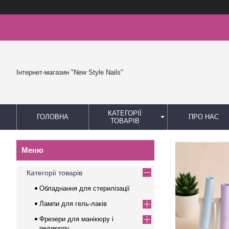
Інтернет-магазин "New Style Nails"
КАТЕГОРІЇ
ГОЛОВНА
ПРО НАС
ТОВАРІВ
Категорії товарів
Обладнання для стерилізації
Лампи для гель-лаків
Фрезери для манікюру і
педикюру