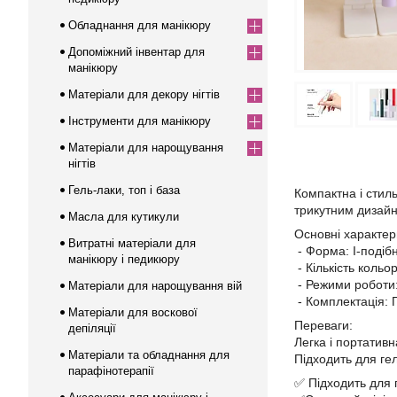
Обладнання для манікюру
Допоміжний інвентар для
манікюру
Матеріали для декору нігтів
Інструменти для манікюру
Матеріали для нарощування
нігтів
Гель-лаки, топ і база
Компактна і стил
трикутним дизайн
Масла для кутикули
Основні характер
Витратні матеріали для
- Форма: I-подіб
манікюру і педикюру
- Кількість кольор
- Режими роботи:
Матеріали для нарощування вій
- Комплектація:
Матеріали для воскової
Переваги:
депіляції
Легка і портативн
Матеріали та обладнання для
Підходить для ге
парафінотерапії
✅ Підходить для 