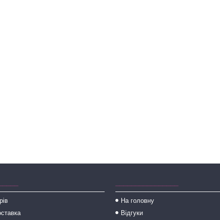
_____
________________
рів
На головну
оставка
Відгуки