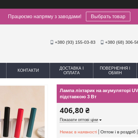
Працюємо напряму з заводами!
Выбрать товар
+380 (93) 155-03-83
+380 (68) 306-5
ДОСТАВКА І
ПОВЕРНЕННЯ І
КОНТАКТИ
ОПЛАТА
ОБМІН
Лампа ліхтарик на акумуляторі UV
підставкою 3 Вт
406,80 ₴
Показати оптові ціни
Немає в наявності
Оптом і в роздріб