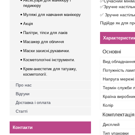
Аксесуари для манікюру і
✅Сучасний мініма
педикюру
✅Зручне настільн
Муляжі для навчання манікюру
✅ Зручне настіль
Підійде як для пр
Акція
Палітри, тіпси для лаків
Характеристи
Масажер для обличчя
Маски захисні,рукавички.
Основні
Косметологічні інструменти.
Вид обладнанн
Крем-анестетик для татуажу,
Потужність ламп
косметології.
Напруга мережі
Про нас
Термін служби 
Відгуки
Країна виробни
Доставка і оплата
Колір
Статті
Комплектація
Дисплей
Контакти
Тип упаковки