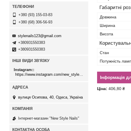
Габаритні ро
+380 (93) 155-03-83
Довжина
+380 (68) 306-56-93
Ширина
Висота
stylenails123@gmail.com
+380931550383
Користувальн
+380931550383
Стан
ІНШІ ВИДИ ЗВ'ЯЗКУ
Потужність лам
Instagram:
https://www.instagram.com/new_stylenails_/
Інформація д
Ціна:
406,80 ₴
вулиця Осипова, 40, Одеса, Україна
Інтернет-магазин "New Style Nails"