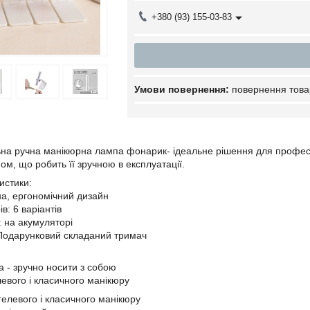
+380 (93) 155-03-83
повернення това
ьна ручна манікюрна лампа фонарик- ідеальне рішення для професі
ом, що робить її зручною в експлуатації.
истики:
на, ергономічний дизайн
ів: 6 варіантів
 на акумуляторі
 Подарунковий складаний тримач
а - зручно носити з собою
левого і класичного манікюру
гелевого і класичного манікюру