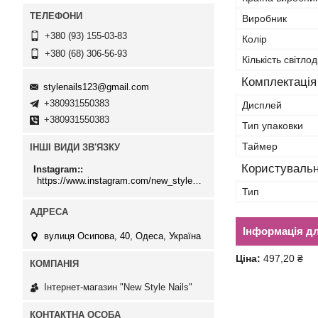
Виробник
+380 (93) 155-03-83
Колір
+380 (68) 306-56-93
Кількість світлод
Комплектація
stylenails123@gmail.com
+380931550383
Дисплей
+380931550383
Тип упаковки
Таймер
ІНШІ ВИДИ ЗВ'ЯЗКУ
Користувальн
Instagram:
https://www.instagram.com/new_stylenails_/
Тип
Інформація д
вулиця Осипова, 40, Одеса, Україна
Ціна:
497,20 ₴
Інтернет-магазин "New Style Nails"