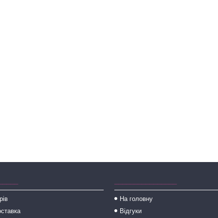
_____
________________
рів
На головну
оставка
Відгуки