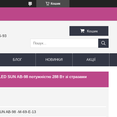
Кошик
Кошик
6-93
БЛОГ
НОВИНКИ!
АКЦІЇ
ED SUN AB-98 потужністю 288 Вт зі стразами
UN AB-98 -M-69-E-13