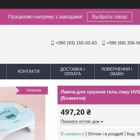
Працюємо напряму з заводами!
Выбрать товар
+380 (93) 155-03-83
+380 (68) 306-5
ДОСТАВКА І
ПОВЕРНЕННЯ І
КОНТАКТИ
ОПЛАТА
ОБМІН
Новинка
Лампа для сушіння гель-лаку UV/L
(Блакитна)
497,20 ₴
Показати оптові ціни
В наявності
Оптом і в роздріб
Код:
S