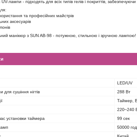
 UV-лампи - підходять для всіх типів гелів і покриттів, забезпечуючи 
для:
користання та професійних майстрів
ьних аксесуарів
алонів
ний манікюр з SUN AB-98 - потужною, стильною і зручною лампою!
ки
я
LED/UV
и для сушіння нігтів
288 Вт
ії
Таймер, 
220~240 
ас установки таймера
99 сек
ламп
50000 го
к
Китай