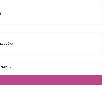
й
 коробка
а лампа