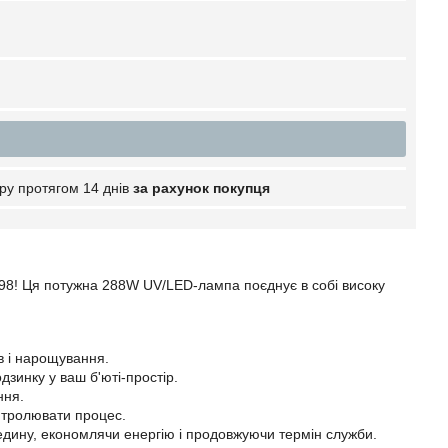
ру протягом 14 днів
за рахунок покупця
-98! Ця потужна 288W UV/LED-лампа поєднує в собі високу
в і нарощування.
зинку у ваш б'юті-простір.
ння.
онтролювати процес.
едину, економлячи енергію і продовжуючи термін служби.