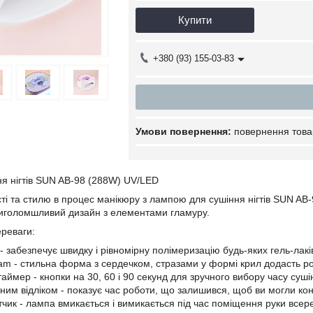
Купити
+380 (93) 155-03-83
повернення това
я нігтів SUN AB-98 (288W) UV/LED
ті та стилю в процес манікюру з лампою для сушіння нігтів SUN AB
риголомшливий дизайн з елементами гламуру.
ереваги:
- забезпечує швидку і рівномірну полімеризацію будь-яких гель-лакі
lam - стильна форма з сердечком, стразами у формі крил додасть род
аймер - кнопки на 30, 60 і 90 секунд для зручного вибору часу суші
тним відліком - показує час роботи, що залишився, щоб ви могли к
чик - лампа вмикається і вимикається під час поміщення руки всер