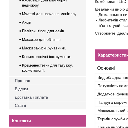
Аксесуари для манікюру і
Комбіновані LED і
педикюру
Ідеальний вибір 
Муляжі для навчання манікюру
- Домашнього ви
- Любителів стил
Акція
- Б'юті-студій і с
Палітри, тіпси для лаків
Створюйте ідеаль
Масажер для обличчя
Маски захисні,рукавички.
Характеристи
Косметологічні інструменти.
Крем-анестетик для татуажу,
Основні
косметології.
Вид обладнанн
Про нас
Потужність ламп
Відгуки
Додаткові функц
Доставка і оплата
Напруга мережі
Статті
Максимальний ч
Термін служби 
Контакти
Країна виробни