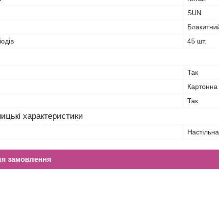
SUN
Блакитни
іодів
45 шт.
Так
Картонна
Так
ицькі характеристики
Настільн
ля замовлення