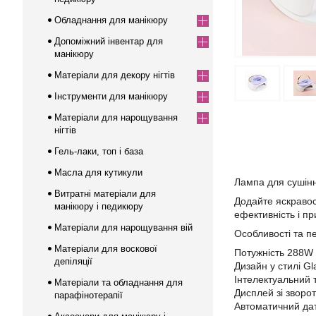
Обладнання для манікюру
Допоміжний інвентар для
манікюру
Матеріали для декору нігтів
Інструменти для манікюру
Матеріали для нарощування
нігтів
Гель-лаки, топ і база
Масла для кутикули
Лампа для сушінн
Витратні матеріали для
Додайте яскравос
манікюру і педикюру
ефективність і п
Матеріали для нарощування вій
Особливості та п
Матеріали для воскової
Потужність 288W 
депіляції
Дизайн у стилі G
Інтелектуальний т
Матеріали та обладнання для
Дисплей зі зворо
парафінотерапії
Автоматичний дат