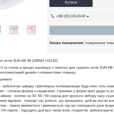
Купити
+380 (93) 155-03-83
повернення това
я нігтів SUN AB-98 (288W) UV/LED
ті та стилю в процес манікюру з лампою для сушіння нігтів SUN AB
риголомшливий дизайн з елементами гламуру.
ереваги:
- забезпечує швидку і рівномірну полімеризацію будь-яких гель-лакі
lam - стильна форма з сердечком, стразами у формі крил додасть род
аймер - кнопки на 30, 60 і 90 секунд для зручного вибору часу суші
тним відліком - показує час роботи, що залишився, щоб ви могли к
чик - лампа вмикається і вимикається під час поміщення руки всер
 UV-лампи - підходять для всіх типів гелів і покриттів, забезпечуючи 