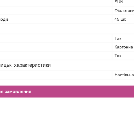
SUN
Фіолетов
іодів
45 шт.
Так
Картонна
Так
ицькі характеристики
Настільн
ля замовлення