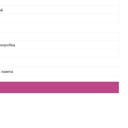
ий
 коробка
а лампа