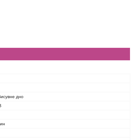
Висувне дно
В
дин