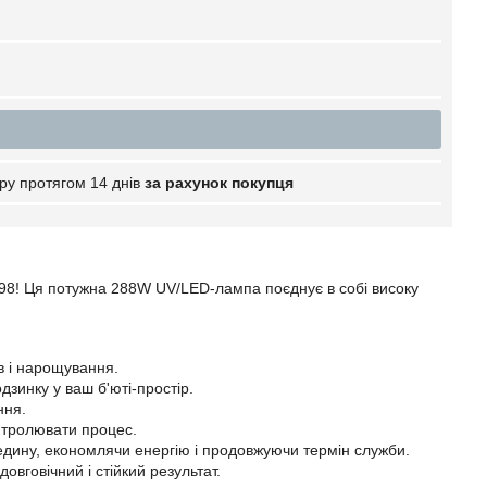
ру протягом 14 днів
за рахунок покупця
-98! Ця потужна 288W UV/LED-лампа поєднує в собі високу
в і нарощування.
зинку у ваш б'юті-простір.
ння.
онтролювати процес.
едину, економлячи енергію і продовжуючи термін служби.
довговічний і стійкий результат.