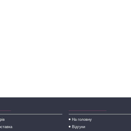
_____
________________
рів
На головну
оставка
Відгуки