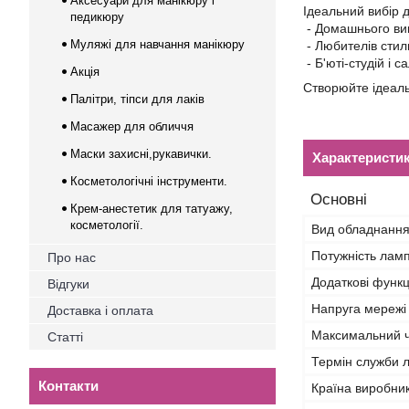
Аксесуари для манікюру і
Ідеальний вибір 
педикюру
- Домашнього ви
Муляжі для навчання манікюру
- Любителів стил
- Б'юті-студій і с
Акція
Створюйте ідеаль
Палітри, тіпси для лаків
Масажер для обличчя
Маски захисні,рукавички.
Характеристи
Косметологічні інструменти.
Основні
Крем-анестетик для татуажу,
косметології.
Вид обладнанн
Потужність ламп
Про нас
Додаткові функц
Відгуки
Напруга мережі
Доставка і оплата
Максимальний ч
Статті
Термін служби 
Контакти
Країна виробни