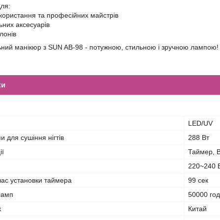
для:
користання та професійних майстрів
ьних аксесуарів
алонів
ний манікюр з SUN AB-98 - потужною, стильною і зручною лампою!
ки
я
LED/UV
и для сушіння нігтів
288 Вт
ії
Таймер, 
220~240 
ас установки таймера
99 сек
ламп
50000 го
к
Китай