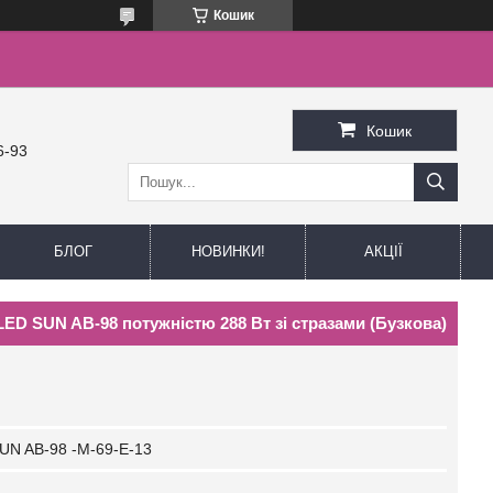
Кошик
Кошик
6-93
БЛОГ
НОВИНКИ!
АКЦІЇ
ED SUN AB-98 потужністю 288 Вт зі стразами (Бузкова)
UN AB-98 -M-69-E-13