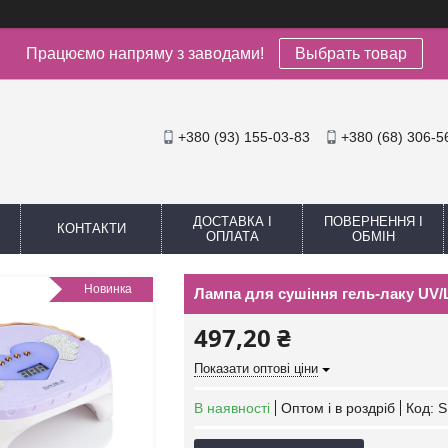
Працюємо напряму з заводами!
Выбрать товар
+380 (93) 155-03-83
+380 (68) 306-5
ДОСТАВКА І
ПОВЕРНЕННЯ І
КОНТАКТИ
ОПЛАТА
ОБМІН
Новинка
Лампа для сушіння гель-лаку UV/L
497,20 ₴
Показати оптові ціни
В наявності
Оптом і в роздріб
Код:
S