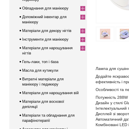
Обладнання для манікюру
Допоміжний інвентар для
манікюру
Матеріали для декору нігтів
Інструменти для манікюру
Матеріали для нарощування
нігтів
Гель-лаки, топ і база
Лампа для сушінн
Масла для кутикули
Додайте яскравос
Витратні матеріали для
ефективність і п
манікюру і педикюру
Особливості та п
Матеріали для нарощування вій
Потужність 288W 
Матеріали для воскової
Дизайн у стилі G
депіляції
Інтелектуальний т
Дисплей зі зворо
Матеріали та обладнання для
Автоматичний дат
парафінотерапії
Комбіновані LED і