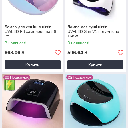
Лампа для сушіння нігтів
Лампа для суші нігтів
UV/LED F8 хамелеон на 86
UV+LED Sun V1 потужністю
Вт
168W
В наявності
В наявності
668,06
596,64
₴
₴
Купити
Купити
Подарунок
Подарунок