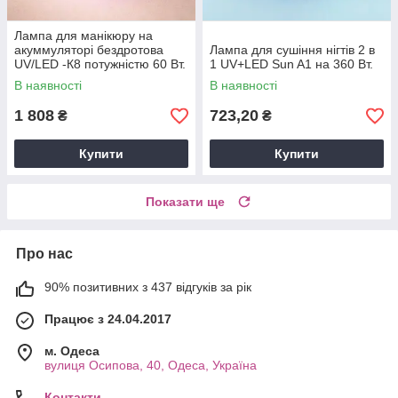
Лампа для манікюру на
акуммуляторі бездротова
Лампа для сушіння нігтів 2 в
UV/LED -К8 потужністю 60 Вт.
1 UV+LED Sun A1 на 360 Вт.
(2600 mAh)
В наявності
В наявності
1 808
723,20
₴
₴
Купити
Купити
Показати ще
Про нас
90% позитивних з 437 відгуків за рік
Працює з 24.04.2017
м. Одеса
вулиця Осипова, 40, Одеса, Україна
Контакти