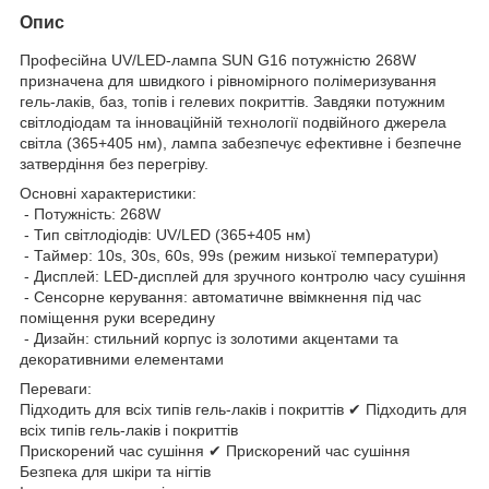
Опис
Професійна UV/LED-лампа SUN G16 потужністю 268W
призначена для швидкого і рівномірного полімеризування
гель-лаків, баз, топів і гелевих покриттів. Завдяки потужним
світлодіодам та інноваційній технології подвійного джерела
світла (365+405 нм), лампа забезпечує ефективне і безпечне
затвердіння без перегріву.
Основні характеристики:
- Потужність: 268W
- Тип світлодіодів: UV/LED (365+405 нм)
- Таймер: 10s, 30s, 60s, 99s (режим низької температури)
- Дисплей: LED-дисплей для зручного контролю часу сушіння
- Сенсорне керування: автоматичне ввімкнення під час
поміщення руки всередину
- Дизайн: стильний корпус із золотими акцентами та
декоративними елементами
Переваги:
Підходить для всіх типів гель-лаків і покриттів ✔ Підходить для
всіх типів гель-лаків і покриттів
Прискорений час сушіння ✔ Прискорений час сушіння
Безпека для шкіри та нігтів