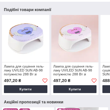
Подібні товари компанії
Лампа для сушіння гель-
Лампа для сушіння гель-
Ламп
лаку UV/LED SUN AB-98
лаку UV/LED SUN AB-98
суші
потужністю 288 Вт зі
потужністю 288 Вт зі
SUN 
стразами (Бузкова)
стразами (Рожева)
497,20
497,20
488
₴
₴
Купити
Купити
Акційні пропозиції та новинки