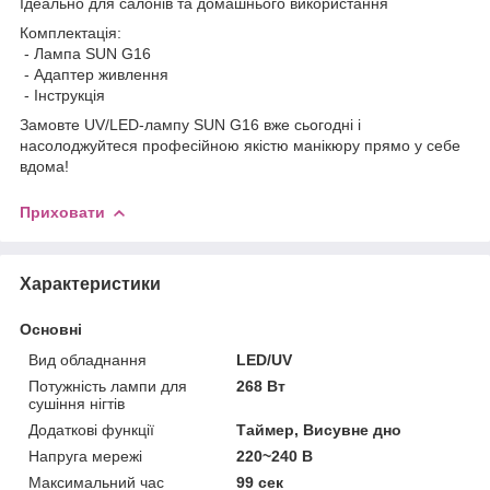
Ідеально для салонів та домашнього використання
Комплектація:
- Лампа SUN G16
- Адаптер живлення
- Інструкція
Замовте UV/LED-лампу SUN G16 вже сьогодні і
насолоджуйтеся професійною якістю манікюру прямо у себе
вдома!
Приховати
Характеристики
Основні
Вид обладнання
LED/UV
Потужність лампи для
268 Вт
сушіння нігтів
Додаткові функції
Таймер, Висувне дно
Напруга мережі
220~240 В
Максимальний час
99 сек