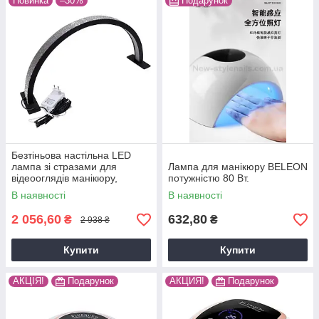
Новинка
–30%
Подарунок
Безтіньова настільна LED
лампа зі стразами для
Лампа для манікюру BELEON
відеооглядів манікюру,
потужністю 80 Вт.
косметології.(750 мм)
В наявності
В наявності
2 056,60
632,80
₴
₴
2 938 ₴
Купити
Купити
АКЦІЯ!
Подарунок
АКЦИЯ!
Подарунок