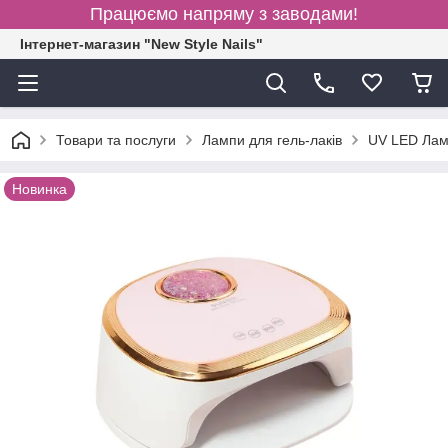
Працюємо напряму з заводами!
Інтернет-магазин "New Style Nails"
Товари та послуги
Лампи для гель-лаків
UV LED Ламп
Новинка