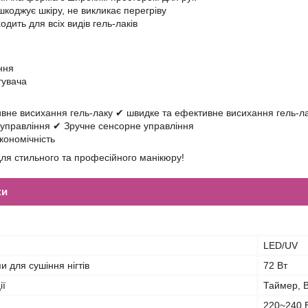
шкоджує шкіру, не викликає перегріву
ходить для всіх видів гель-лаків
ння
тувача
вне висихання гель-лаку ✔ швидке та ефективне висихання гель-л
управління ✔ Зручне сенсорне управління
економічність
для стильного та професійного манікюру!
ки
я
LED/UV
и для сушіння нігтів
72 Вт
ії
Таймер, 
220~240 