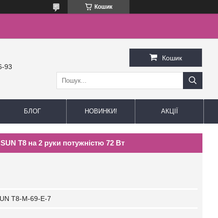
Кошик
Кошик
6-93
БЛОГ
НОВИНКИ!
АКЦІЇ
SUN Т8 на 2 руки потужністю 72 Вт
UN Т8-М-69-Е-7