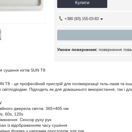
Купити
+380 (93) 155-03-83
повернення това
 сушіння нігтів SUN T8
 T8 - це професійний пристрій для полімеризації гель-лаків та інш
 світлодіодам. Підходить як для домашнього використання, так і для
W
війного джерела світла: 365+405 нм
s, 60s, 120s
імкнення: Сенсор руху рук
ран із відображенням часу сушіння
омічна форма з широким простором для рук