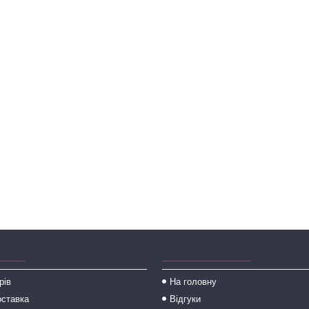
_____
________________
рів
На головну
оставка
Відгуки