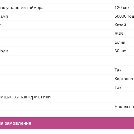
ас установки таймера
120 сек
ламп
50000 го
к
Китай
SUN
Білий
іодів
60 шт.
Так
Картонна
Так
ицькі характеристики
Настільн
ля замовлення