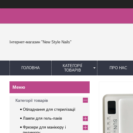
Інтернет-магазин "New Style Nails"
КАТЕГОРІЇ
ГОЛОВНА
ПРО НАС
ТОВАРІВ
Категорії товарів
Обладнання для стерилізації
Лампи для гель-лаків
Фрезери для манікюру і
педикюру