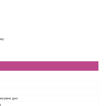
аку
Висувне дно
В