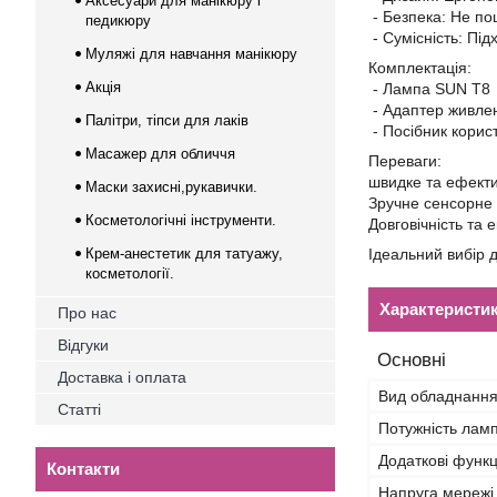
Аксесуари для манікюру і
- Безпека: Не по
педикюру
- Сумісність: Під
Муляжі для навчання манікюру
Комплектація:
Акція
- Лампа SUN T8
- Адаптер живле
Палітри, тіпси для лаків
- Посібник корис
Масажер для обличчя
Переваги:
швидке та ефекти
Маски захисні,рукавички.
Зручне сенсорне 
Косметологічні інструменти.
Довговічність та 
Крем-анестетик для татуажу,
Ідеальний вибір 
косметології.
Характеристи
Про нас
Відгуки
Основні
Доставка і оплата
Вид обладнанн
Статті
Потужність ламп
Додаткові функц
Контакти
Напруга мережі