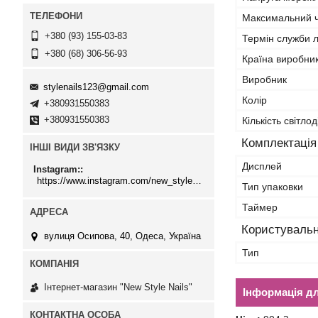
Максимальний ч
+380 (93) 155-03-83
Термін служби 
+380 (68) 306-56-93
Країна виробни
Виробник
stylenails123@gmail.com
Колір
+380931550383
+380931550383
Кількість світлод
Комплектація
ІНШІ ВИДИ ЗВ'ЯЗКУ
Дисплей
Instagram:
https://www.instagram.com/new_stylenails_/
Тип упаковки
Таймер
Користувальн
вулиця Осипова, 40, Одеса, Україна
Тип
Інтернет-магазин "New Style Nails"
Інформація д