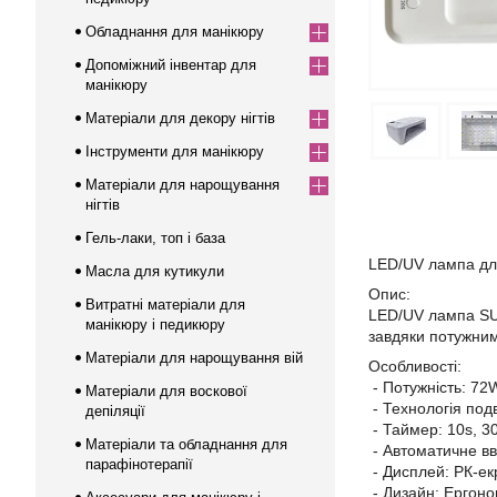
Обладнання для манікюру
Допоміжний інвентар для
манікюру
Матеріали для декору нігтів
Інструменти для манікюру
Матеріали для нарощування
нігтів
Гель-лаки, топ і база
LED/UV лампа для
Масла для кутикули
Опис:
Витратні матеріали для
LED/UV лампа SUN
манікюру і педикюру
завдяки потужним
Матеріали для нарощування вій
Особливості:
- Потужність: 72
Матеріали для воскової
- Технологія под
депіляції
- Таймер: 10s, 30
Матеріали та обладнання для
- Автоматичне вв
парафінотерапії
- Дисплей: РК-ек
- Дизайн: Ергон