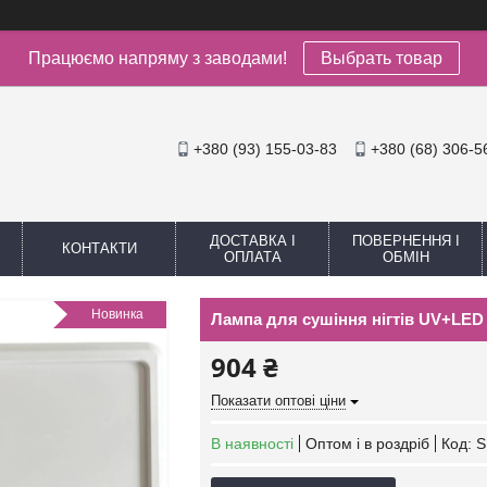
Працюємо напряму з заводами!
Выбрать товар
+380 (93) 155-03-83
+380 (68) 306-5
ДОСТАВКА І
ПОВЕРНЕННЯ І
КОНТАКТИ
ОПЛАТА
ОБМІН
Новинка
Лампа для сушіння нігтів UV+LED 
904 ₴
Показати оптові ціни
В наявності
Оптом і в роздріб
Код:
S