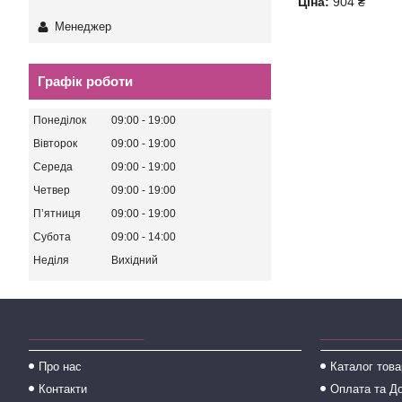
Ціна:
904 ₴
Менеджер
Графік роботи
Понеділок
09:00
19:00
Вівторок
09:00
19:00
Середа
09:00
19:00
Четвер
09:00
19:00
Пʼятниця
09:00
19:00
Субота
09:00
14:00
Неділя
Вихідний
________________
___________
Про нас
Каталог това
Контакти
Оплата та Д