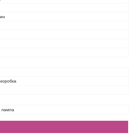
дин
 коробка
а лампа