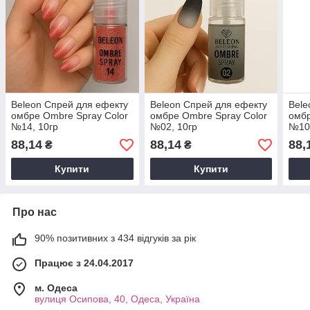
Beleon Спрей для ефекту
Beleon Спрей для ефекту
Bele
омбре Ombre Spray Color
омбре Ombre Spray Color
омбр
№14, 10гр
№02, 10гр
№10,
88,14
88,14
88,
₴
₴
Купити
Купити
Про нас
90% позитивних з 434 відгуків за рік
Працює з 24.04.2017
м. Одеса
вулиця Осипова, 40, Одеса, Україна