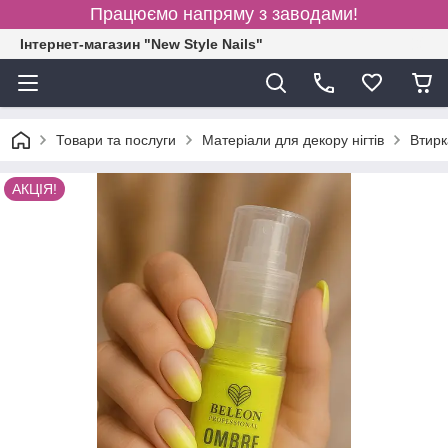
Працюємо напряму з заводами!
Інтернет-магазин "New Style Nails"
Товари та послуги
Матеріали для декору нігтів
Втирк
АКЦІЯ!