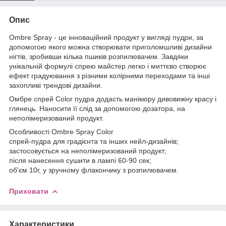
Опис
Ombre Spray - це інноваційний продукт у вигляді пудри, за
допомогою якого можна створювати приголомшливі дизайни
нігтів, зробивши кілька пшиків розпилювачем. Завдяки
унікальній формулі спрею майстер легко і миттєво створює
ефект градуювання з різними колірними переходами та інші
захопливі трендові дизайни.
Омбре спрей Color пудра додасть манікюру дивовижну красу і
глянець. Наносити її слід за допомогою дозатора, на
неполімеризований продукт.
Особливості Ombre Spray Color
спрей-пудра для градієнта та інших нейл-дизайнів;
застосовується на неполімеризований продукт;
після нанесення сушити в лампі 60-90 сек;
об'єм 10г, у зручному флакончику з розпилювачем.
Приховати
Характеристики