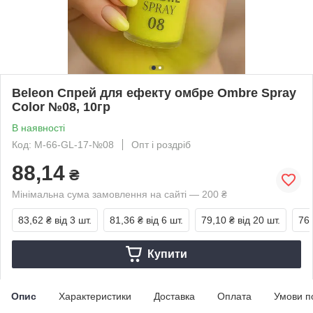
Beleon Спрей для ефекту омбре Ombre Spray
Color №08, 10гр
В наявності
Код: М-66-GL-17-№08
Опт і роздріб
88,14
₴
Мінімальна сума замовлення на сайті — 200 ₴
83,62 ₴
від 3 шт.
81,36 ₴
від 6 шт.
79,10 ₴
від 20 шт.
76,
Купити
Опис
Характеристики
Доставка
Оплата
Умови п