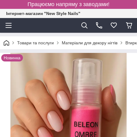
Працюємо напряму з заводами!
Інтернет-магазин "New Style Nails"
Товари та послуги
Матеріали для декору нігтів
Втирк
Новинка