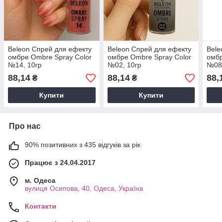
Beleon Спрей для ефекту
Beleon Спрей для ефекту
Bele
омбре Ombre Spray Color
омбре Ombre Spray Color
омбр
№14, 10гр
№02, 10гр
№08,
88,14
88,14
88,
₴
₴
Купити
Купити
Про нас
90% позитивних з 435 відгуків за рік
Працює з 24.04.2017
м. Одеса
вулиця Осипова, 40, Одеса, Україна
Контакти