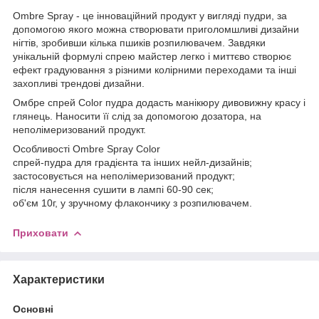
Ombre Spray - це інноваційний продукт у вигляді пудри, за
допомогою якого можна створювати приголомшливі дизайни
нігтів, зробивши кілька пшиків розпилювачем. Завдяки
унікальній формулі спрею майстер легко і миттєво створює
ефект градуювання з різними колірними переходами та інші
захопливі трендові дизайни.
Омбре спрей Color пудра додасть манікюру дивовижну красу і
глянець. Наносити її слід за допомогою дозатора, на
неполімеризований продукт.
Особливості Ombre Spray Color
спрей-пудра для градієнта та інших нейл-дизайнів;
застосовується на неполімеризований продукт;
після нанесення сушити в лампі 60-90 сек;
об'єм 10г, у зручному флакончику з розпилювачем.
Приховати
Характеристики
Основні