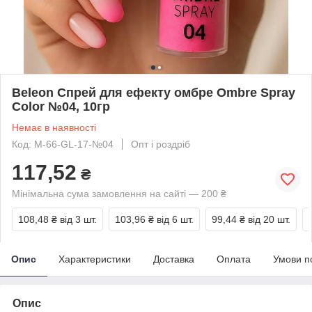
Beleon Спрей для ефекту омбре Ombre Spray
Color №04, 10гр
Немає в наявності
Код: М-66-GL-17-№04
Опт і роздріб
117,52
₴
Мінімальна сума замовлення на сайті — 200 ₴
108,48 ₴
від 3 шт.
103,96 ₴
від 6 шт.
99,44 ₴
від 20 шт.
Опис
Характеристики
Доставка
Оплата
Умови п
Опис