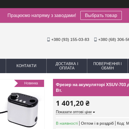
Працюємо напряму з заводами!
Выбрать товар
+380 (93) 155-03-83
+380 (68) 306-5
ДОСТАВКА І
ПОВЕРНЕННЯ І
КОНТАКТИ
ОПЛАТА
ОБМІН
Новинка
Фрезер на акумуляторі XSUV-703 д
Вт.
1 401,20 ₴
Показати оптові ціни
В наявності
Оптом і в роздріб
Код:
М