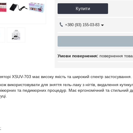
Купити
+380 (93) 155-03-83
повернення това
яторі XSUV-703 має високу якість та широкий спектр застосування.
ж використовувати для зняття гель-лаку з нігтів, видалення кутикул
анікюрних та педикюрних процедур. Має ергономічний та стильний
уці.
.
;