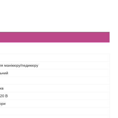
ля манікюру/педикюру
льний
хв
20 В
ьори