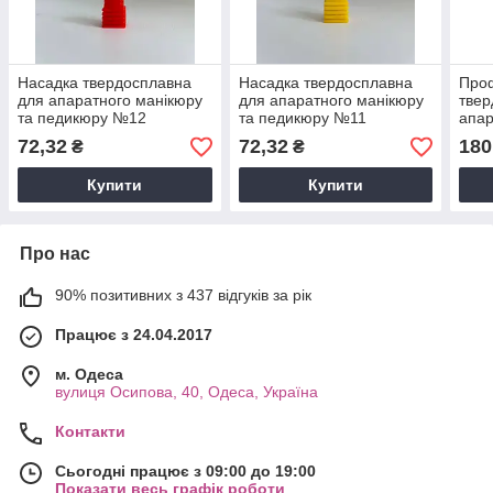
Насадка твердосплавна
Насадка твердосплавна
Проф
для апаратного манікюру
для апаратного манікюру
твер
та педикюру №12
та педикюру №11
апар
педи
72,32
72,32
180
₴
₴
Купити
Купити
Про нас
90% позитивних з 437 відгуків за рік
Працює з 24.04.2017
м. Одеса
вулиця Осипова, 40, Одеса, Україна
Контакти
Сьогодні працює з 09:00 до 19:00
Показати весь графік роботи