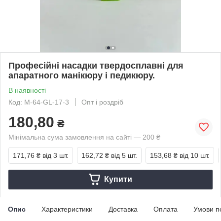
Професійні насадки твердосплавні для
апаратного манікюру і педикюру.
В наявності
Код: М-64-GL-17-3
Опт і роздріб
180,80
₴
Мінімальна сума замовлення на сайті — 200 ₴
171,76 ₴
від 3 шт.
162,72 ₴
від 5 шт.
153,68 ₴
від 10 шт.
Купити
Опис
Характеристики
Доставка
Оплата
Умови п