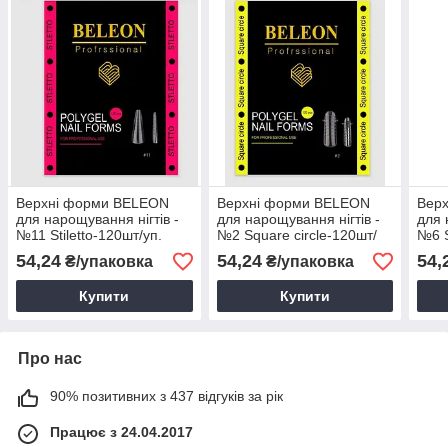
Верхні форми BELEON
Верхні форми BELEON
Вер
для нарощування нігтів -
для нарощування нігтів -
для 
№11 Stiletto-120шт/уп.
№2 Square circle-120шт/
№6 S
уп.
54,24
54,24
54,
₴/упаковка
₴/упаковка
Купити
Купити
Про нас
90% позитивних з 437 відгуків за рік
Працює з 24.04.2017