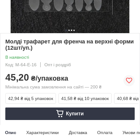
Молді трафарет для френча на верхні форми
(12шт/уп.)
В наявності
Код: М-64-Е-16
Опт і роздріб
45,20
₴/упаковка
Мінімальна сума замовлення на сайті — 200 ₴
42,94 ₴
від 5 упаковок
41,58 ₴
від 10 упаковок
40,68 ₴
від
Купити
Опис
Характеристики
Доставка
Оплата
Умови п