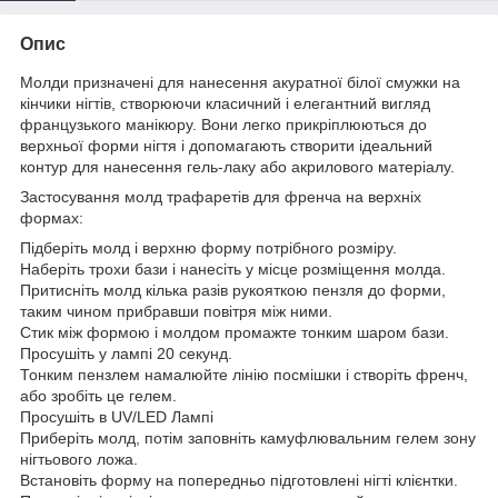
Опис
Молди призначені для нанесення акуратної білої смужки на
кінчики нігтів, створюючи класичний і елегантний вигляд
французького манікюру. Вони легко прикріплюються до
верхньої форми нігтя і допомагають створити ідеальний
контур для нанесення гель-лаку або акрилового матеріалу.
Застосування молд трафаретів для френча на верхніх
формах:
Підберіть молд і верхню форму потрібного розміру.
Наберіть трохи бази і нанесіть у місце розміщення молда.
Притисніть молд кілька разів рукояткою пензля до форми,
таким чином прибравши повітря між ними.
Стик між формою і молдом промажте тонким шаром бази.
Просушіть у лампі 20 секунд.
Тонким пензлем намалюйте лінію посмішки і створіть френч,
або зробіть це гелем.
Просушіть в UV/LED Лампі
Приберіть молд, потім заповніть камуфлювальним гелем зону
нігтьового ложа.
Встановіть форму на попередньо підготовлені нігті клієнтки.