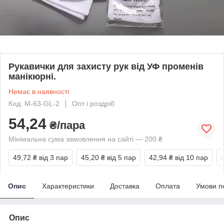
Рукавички для захисту рук від УФ променів
манікюрні.
Немає в наявності
Код: М-63-GL-2
Опт і роздріб
54,24
₴/пара
Мінімальна сума замовлення на сайті — 200 ₴
49,72 ₴
від 3 пар
45,20 ₴
від 5 пар
42,94 ₴
від 10 пар
Опис
Характеристики
Доставка
Оплата
Умови п
Опис