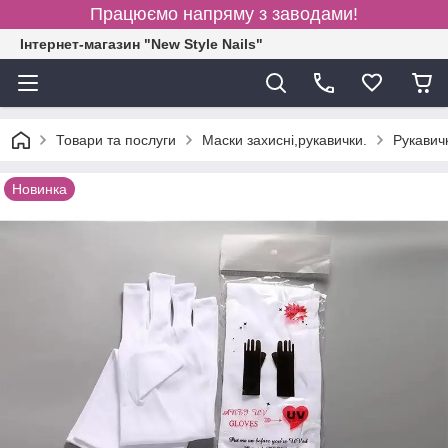
Працюємо напряму з заводами!
Інтернет-магазин "New Style Nails"
Товари та послуги
Маски захисні,рукавички.
Рукавичк
Новинка