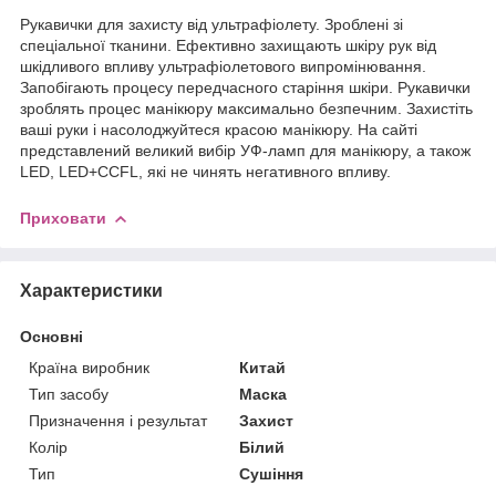
Рукавички для захисту від ультрафіолету. Зроблені зі
спеціальної тканини. Ефективно захищають шкіру рук від
шкідливого впливу ультрафіолетового випромінювання.
Запобігають процесу передчасного старіння шкіри. Рукавички
зроблять процес манікюру максимально безпечним. Захистіть
ваші руки і насолоджуйтеся красою манікюру. На сайті
представлений великий вибір УФ-ламп для манікюру, а також
LED, LED+CCFL, які не чинять негативного впливу.
Приховати
Характеристики
Основні
Країна виробник
Китай
Тип засобу
Маска
Призначення і результат
Захист
Колір
Білий
Тип
Сушіння