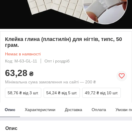
Клейка глина (пластилін) для нігтів, типс, 50
грам.
Немає в наявності
Код: М-63-GL-11
Опт і роздріб
63,28
₴
Мінімальна сума замовлення на сайті — 200 ₴
58,76 ₴
від 3 шт.
54,24 ₴
від 5 шт.
49,72 ₴
від 10 шт.
Опис
Характеристики
Доставка
Оплата
Умови п
Опис