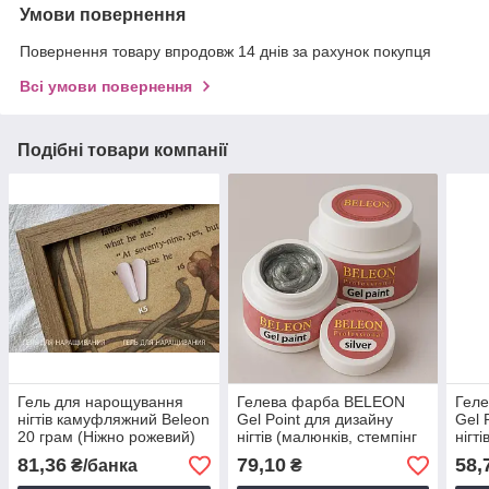
Умови повернення
Повернення товару впродовж 14 днів за рахунок покупця
Всі умови повернення
Подібні товари компанії
Гель для нарощування
Гелева фарба BELEON
Гел
нігтів камуфляжний Beleon
Gel Point для дизайну
Gel 
20 грам (Ніжно рожевий)
нігтів (малюнків, стемпінг
нігт
дизайну)7 грам (Silver)
диза
81,36
79,10
58,
₴/банка
₴