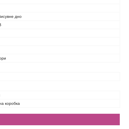
Висувне дно
В
ьори
с
на коробка