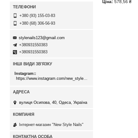
Ціна:
578,56 ₴
+380 (93) 155-03-83
+380 (68) 306-56-93
stylenails123@gmail.com
+380931550383
+380931550383
ІНШІ ВИДИ ЗВ'ЯЗКУ
Instagram:
https://www.instagram.com/new_stylenails_/
вулиця Осипова, 40, Одеса, Україна
Інтернет-магазин "New Style Nails"