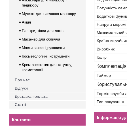
Аксесуари для манікюру і
педикюру
Потужність ламп
Муляжі для навчання манікюру
Додаткові функц
Акція
Напруга мережі
Палітри, тіпси для лаків
Максимальний ч
Масажер для обличчя
Країна виробни
Маски захисні,рукавички.
Виробник
Косметологічні інструменти.
Колір
Крем-анестетик для татуажу,
Комплектація
косметології.
Таймер
Про нас
Користувальн
Відгуки
Термін служби 
Доставка і оплата
Тип пакування
Статті
Інформація д
Контакти