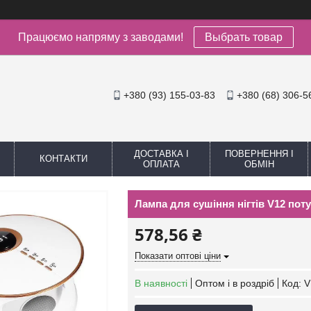
Працюємо напряму з заводами!
Выбрать товар
+380 (93) 155-03-83
+380 (68) 306-5
ДОСТАВКА І
ПОВЕРНЕННЯ І
КОНТАКТИ
ОПЛАТА
ОБМІН
Лампа для сушіння нігтів V12 пот
578,56 ₴
Показати оптові ціни
В наявності
Оптом і в роздріб
Код:
V