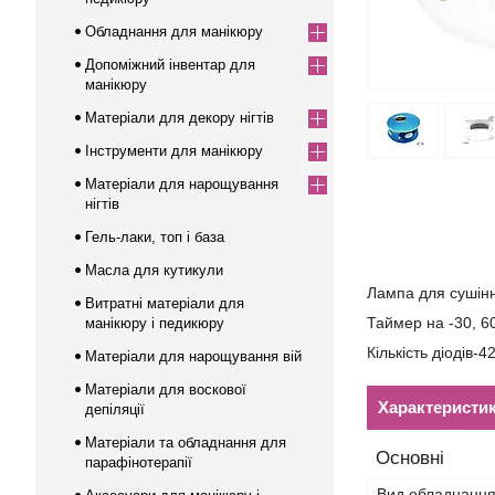
Обладнання для манікюру
Допоміжний інвентар для
манікюру
Матеріали для декору нігтів
Інструменти для манікюру
Матеріали для нарощування
нігтів
Гель-лаки, топ і база
Масла для кутикули
Лампа для сушіння
Витратні матеріали для
Таймер на -30, 60
манікюру і педикюру
Кількість діодів-42
Матеріали для нарощування вій
Матеріали для воскової
Характеристи
депіляції
Матеріали та обладнання для
Основні
парафінотерапії
Вид обладнанн