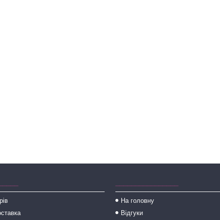
_____
________________
рів
На головну
оставка
Відгуки