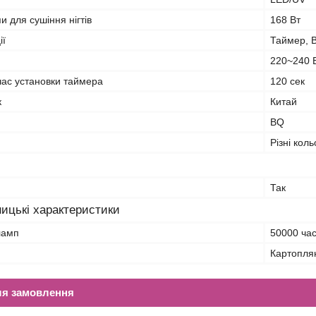
и для сушіння нігтів
168 Вт
ії
Таймер, 
220~240 
ас установки таймера
120 сек
к
Китай
BQ
Різні кол
Так
ицькі характеристики
ламп
50000 ча
Картопля
ля замовлення