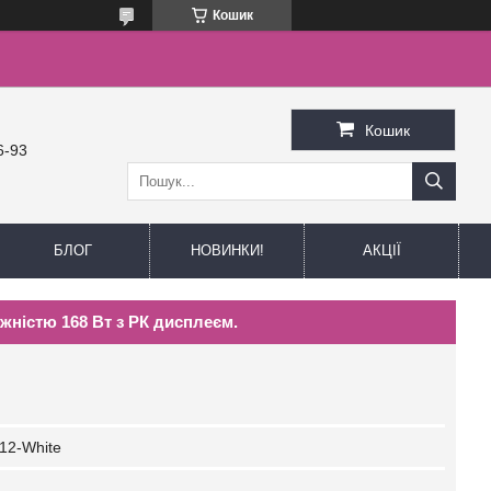
Кошик
Кошик
6-93
БЛОГ
НОВИНКИ!
АКЦІЇ
ужністю 168 Вт з РК дисплеєм.
12-White