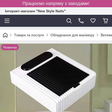
Працюємо напряму з заводами!
Інтернет-магазин "New Style Nails"
Товари та послуги
Обладнання для манікюру
Витяжк
Новинка