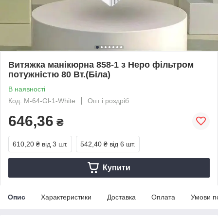
Витяжка манікюрна 858-1 з Неро фільтром
потужністю 80 Вт.(Біла)
В наявності
Код: M-64-Gl-1-White
Опт і роздріб
646,36
₴
610,20 ₴
від 3 шт.
542,40 ₴
від 6 шт.
Купити
Опис
Характеристики
Доставка
Оплата
Умови п