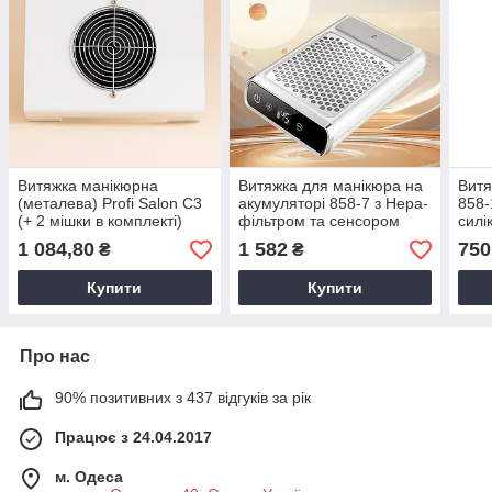
Витяжка манікюрна
Витяжка для манікюра на
Витя
(металева) Profi Salon C3
акумуляторі 858-7 з Нера-
858-
(+ 2 мішки в комплекті)
фільтром та сенсором
силі
потужністю 65 Вт
потужністю 80 Вт 4500 об/
1 084,80
1 582
750
₴
₴
хв
Купити
Купити
Про нас
90% позитивних з 437 відгуків за рік
Працює з 24.04.2017
м. Одеса