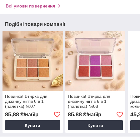
Всі умови повернення
Подібні товари компанії
Новинка! Втирка для
Новинка! Втирка для
Нови
дизайну нігтів 6 в 1
дизайну нігтів 6 в 1
диза
(палетка) №07
(палетка) №08
коль
85,88
85,88
45,
₴/набір
₴/набір
Купити
Купити