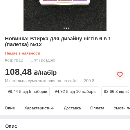
Новинка! Втирка для дизайну нігтів 6 в 1
(палетка) №12
Немає в наявності
Код: №12
Опт і роздріб
108,48
₴/набір
Мінімальна сума замовлення на сайті — 200 ₴
99,44 ₴
від 5 наборів
94,92 ₴
від 10 наборів
92,66 ₴
від 5
Опис
Характеристики
Доставка
Оплата
Умови п
Опис