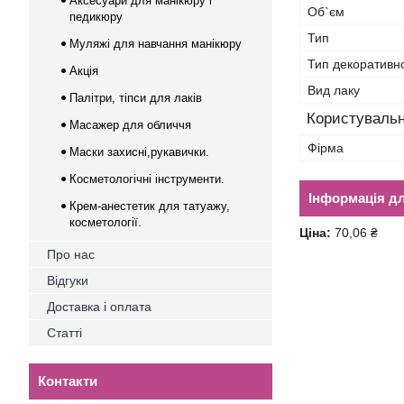
Аксесуари для манікюру і
Об`єм
педикюру
Тип
Муляжі для навчання манікюру
Тип декоративн
Акція
Вид лаку
Палітри, тіпси для лаків
Користувальн
Масажер для обличчя
Фірма
Маски захисні,рукавички.
Косметологічні інструменти.
Інформація д
Крем-анестетик для татуажу,
косметології.
Ціна:
70,06 ₴
Про нас
Відгуки
Доставка і оплата
Статті
Контакти