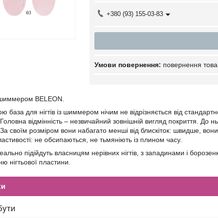
+380 (93) 155-03-83
повернення това
з шиммером BELEON.
ю база для нігтів із шиммером нічим не відрізняється від стандартно
Головна відмінність – незвичайний зовнішній вигляд покриття. До нь
 За своїм розміром вони набагато менші від блискіток: швидше, вони
ластивості: не обсипаються, не тьмяніють із плином часу.
еально підійдуть власницям нерівних нігтів, з западинами і борозе
ню нігтьової пластини.
ки
бути