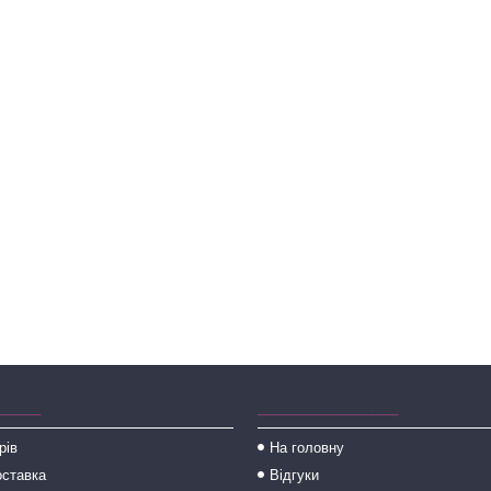
_____
________________
рів
На головну
оставка
Відгуки