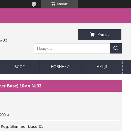
Кошик
Кошик
6-93
БЛОГ
НОВИНКИ!
АКЦІЇ
er Base) 10мл №03
200 ₴
Код:
Shimmer Base-03