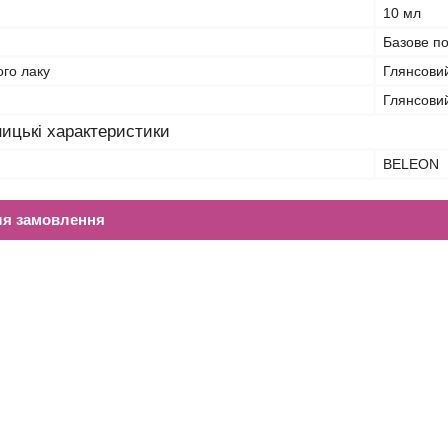
10 мл
Базове по
ого лаку
Глянсови
Глянсови
ицькі характеристики
BELEON
ля замовлення