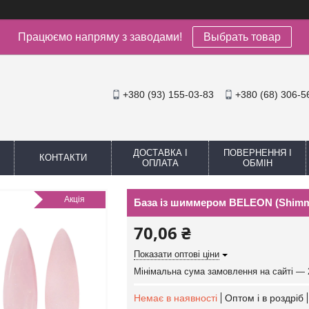
Працюємо напряму з заводами!
Выбрать товар
+380 (93) 155-03-83
+380 (68) 306-5
ДОСТАВКА І
ПОВЕРНЕННЯ І
КОНТАКТИ
ОПЛАТА
ОБМІН
Акція
База із шиммером BELEON (Shimm
70,06 ₴
Показати оптові ціни
Мінімальна сума замовлення на сайті — 
Немає в наявності
Оптом і в роздріб