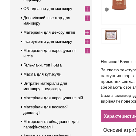
Обладнання для манікюру
Допоміжний інвентар для
манікюру
Матеріали для декору нігтів
Інструменти для манікюру
Матеріали для нарощування
нігтів
Новинка! База і
Гель-лаки, топ і база
За своєю текстуро
Масла для кутикули
наступних шарів. 
променях світла.
Витратні матеріали для
зберігають свої в
манікюру і педикюру
Бази з шиммер ід
Матеріали для нарощування вій
вирівняти поверх
Матеріали для воскової
депіляції
Характеристи
Матеріали та обладнання для
парафінотерапії
Основні атри