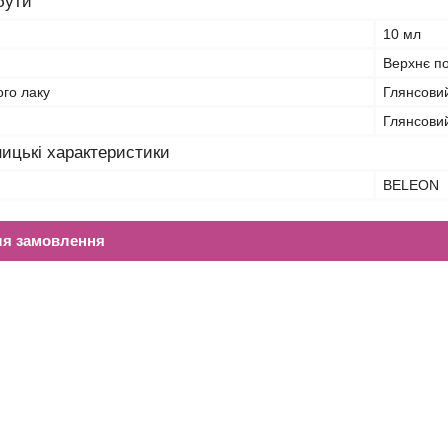
бути
10 мл
Верхнє п
ого лаку
Глянсови
Глянсови
ицькі характеристики
BELEON
ля замовлення