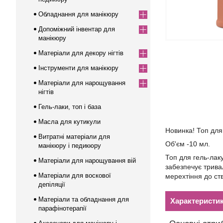
Обладнання для манікюру
Допоміжний інвентар для
манікюру
Матеріали для декору нігтів
Інструменти для манікюру
Матеріали для нарощування
нігтів
Гель-лаки, топ і база
Масла для кутикули
Новинка! Топ для
Витратні матеріали для
Об'єм -10 мл.
манікюру і педикюру
Топ для гель-лак
Матеріали для нарощування вій
забезпечує тривал
Матеріали для воскової
мерехтіння до ст
депіляції
Матеріали та обладнання для
Характеристи
парафінотерапії