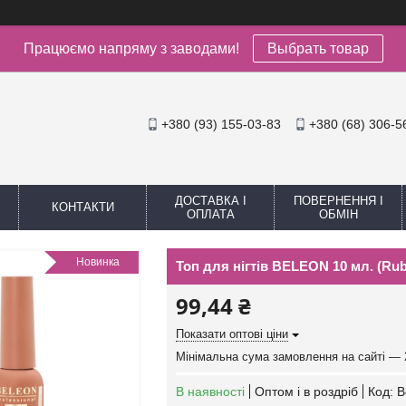
Працюємо напряму з заводами!
Выбрать товар
+380 (93) 155-03-83
+380 (68) 306-5
ДОСТАВКА І
ПОВЕРНЕННЯ І
КОНТАКТИ
ОПЛАТА
ОБМІН
Новинка
Топ для нігтів BELEON 10 мл. (Rub
99,44 ₴
Показати оптові ціни
Мінімальна сума замовлення на сайті — 
В наявності
Оптом і в роздріб
Код:
B