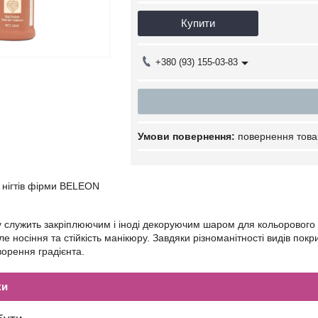
Купити
+380 (93) 155-03-83
повернення това
 нігтів фірми BELEON
у служить закріплюючим і іноді декоруючим шаром для кольорового по
е носіння та стійкість манікюру. Завдяки різноманітності видів пок
ворення градієнта.
ки