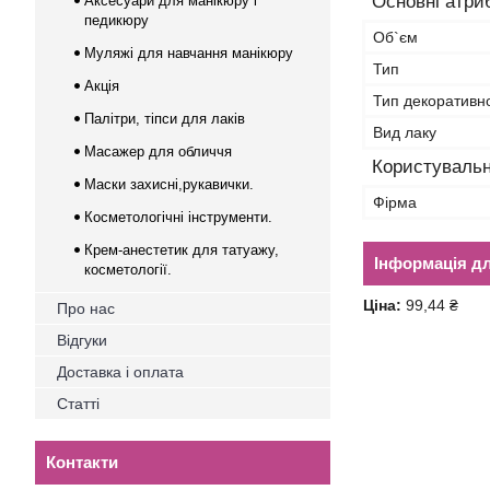
Основні атри
Аксесуари для манікюру і
педикюру
Об`єм
Муляжі для навчання манікюру
Тип
Акція
Тип декоративн
Палітри, тіпси для лаків
Вид лаку
Масажер для обличчя
Користувальн
Маски захисні,рукавички.
Фірма
Косметологічні інструменти.
Крем-анестетик для татуажу,
Інформація д
косметології.
Ціна:
99,44 ₴
Про нас
Відгуки
Доставка і оплата
Статті
Контакти