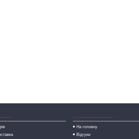
_____
________________
рів
На головну
оставка
Відгуки