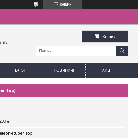
Кошик
Кошик
6-93
БЛОГ
НОВИНКИ!
АКЦІЇ
er Top)
200 ₴
eleon-Ruber Top