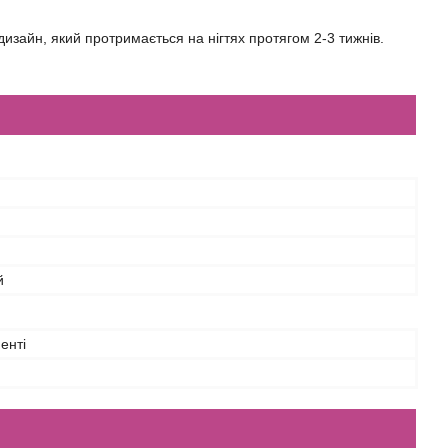
зайн, який протримається на нігтях протягом 2-3 тижнів.
й
енті