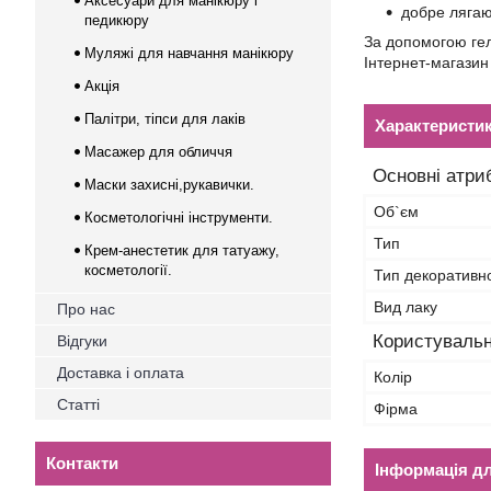
Аксесуари для манікюру і
добре лягают
педикюру
За допомогою гел
Муляжі для навчання манікюру
Інтернет-магазин
Акція
Палітри, тіпси для лаків
Характеристи
Масажер для обличчя
Основні атри
Маски захисні,рукавички.
Об`єм
Косметологічні інструменти.
Тип
Крем-анестетик для татуажу,
косметології.
Тип декоративн
Вид лаку
Про нас
Користувальн
Відгуки
Доставка і оплата
Колір
Статті
Фірма
Контакти
Інформація д