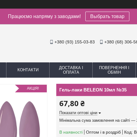
Працюємо напряму з заводами!
Выбрать товар
+380 (93) 155-03-83
+380 (68) 306-5
ДОСТАВКА І
ПОВЕРНЕННЯ І
КОНТАКТИ
ОПЛАТА
ОБМІН
АКЦІЯ!
Гель-лаки BELEON 10мл №35
67,80 ₴
Показати оптові ціни
Мінімальна сума замовлення на сайті — 
В наявності
Оптом і в роздріб
Код:
B