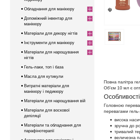
Обладнання для манікюру
Допоміжний інвентар для
манікюру
Матеріали для декору нігтів
Інструменти для манікюру
Матеріали для нарощування
нігтів
Гель-лаки, топ і база
Масла для кутикули
Повна палітра ге
Витратні матеріали для
Об'єм 10 мл є оп
манікюру і педикюру
Особливості
Матеріали для нарощування вій
Головною переваг
Матеріали для воскової
перевагами гель-л
депіляції
висока наси
Матеріали та обладнання для
зручна до р
парафінотерапії
тривалий те
величезна п