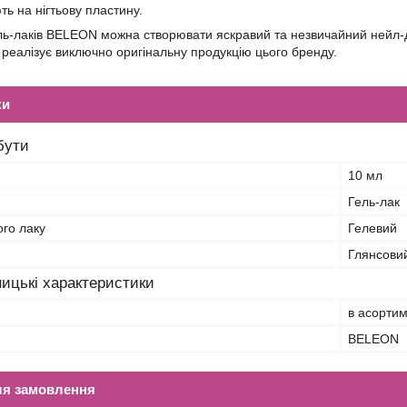
ь на нігтьову пластину.
ь-лаків BELEON можна створювати яскравий та незвичайний нейл-ди
 реалізує виключно оригінальну продукцію цього бренду.
ки
бути
10 мл
Гель-лак
ого лаку
Гелевий
Глянсови
ицькі характеристики
в асортим
BELEON
ля замовлення