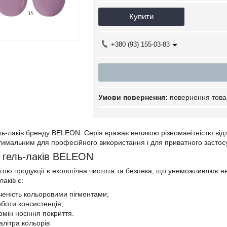
Купити
+380 (93) 155-03-83
повернення това
ль-лаків бренду BELEON. Серія вражає великою різноманітністю відті
тимальним для професійного використання і для приватного застос
 гель-лаків BELEON
ою продукції є екологічна чистота та безпека, що унеможливлює не
аків є:
ченість кольоровими пігментами;
оботи консистенція;
рмін носіння покриття.
алітра кольорів