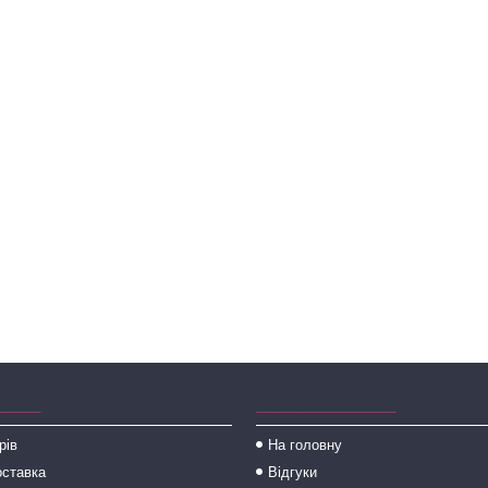
_____
________________
рів
На головну
оставка
Відгуки