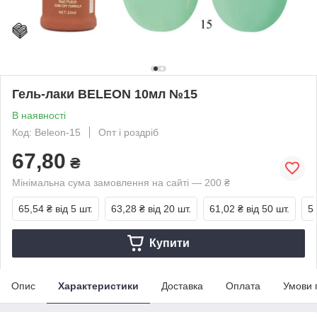
Гель-лаки BELEON 10мл №15
В наявності
Код: Beleon-15
Опт і роздріб
67,80
₴
Мінімальна сума замовлення на сайті — 200 ₴
65,54 ₴
від 5 шт.
63,28 ₴
від 20 шт.
61,02 ₴
від 50 шт.
5
Купити
Опис
Характеристики
Доставка
Оплата
Умови 