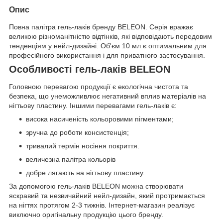
Опис
Повна палітра гель-лаків бренду BELEON. Серія вражає
великою різноманітністю відтінків, які відповідають передовим
тенденціям у нейл-дизайні. Об'єм 10 мл є оптимальним для
професійного використання і для приватного застосування.
Особливості гель-лаків BELEON
Головною перевагою продукції є екологічна чистота та
безпека, що унеможливлює негативний вплив матеріалів на
нігтьову пластину. Іншими перевагами гель-лаків є:
висока насиченість кольоровими пігментами;
зручна до роботи консистенція;
тривалий термін носіння покриття.
величезна палітра кольорів
добре лягають на нігтьову пластину.
За допомогою гель-лаків BELEON можна створювати
яскравий та незвичайний нейл-дизайн, який протримається
на нігтях протягом 2-3 тижнів. Інтернет-магазин реалізує
виключно оригінальну продукцію цього бренду.