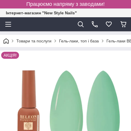
Працюємо напряму з заводами!
Інтернет-магазин "New Style Nails"
Товари та послуги
Гель-лаки, топ і база
Гель-лаки 
АКЦІЯ!