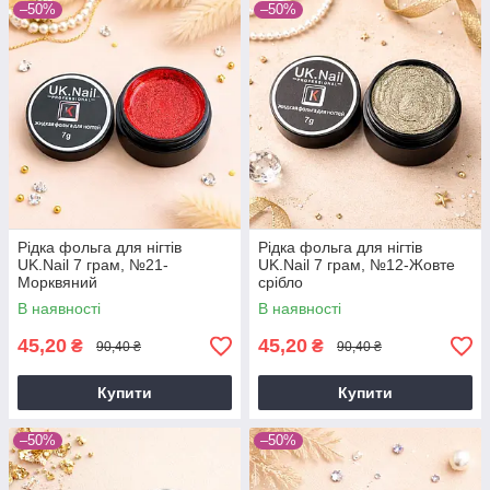
–50%
–50%
Рідка фольга для нігтів
Рідка фольга для нігтів
UK.Nail 7 грам, №21-
UK.Nail 7 грам, №12-Жовте
Морквяний
срібло
В наявності
В наявності
45,20
45,20
₴
₴
90,40 ₴
90,40 ₴
Купити
Купити
–50%
–50%