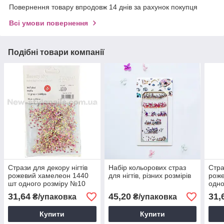
Повернення товару впродовж 14 днів за рахунок покупця
Всі умови повернення
Подібні товари компанії
Стрази для декору нігтів
Набір кольорових страз
Стра
рожевий хамелеон 1440
для нігтів, різних розмірів
роже
шт одного розміру №10
одно
31,64
45,20
31,
₴/упаковка
₴/упаковка
Купити
Купити