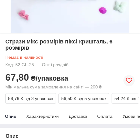
Стрази мікс розмірів піксі кришталь, 6
розмірів
Немає в наявності
Код: 52 GL-25
Опт і роздріб
67,80
₴/упаковка
Мінімальна сума замовлення на сайті — 200 ₴
58,76 ₴
від 3 упаковок
56,50 ₴
від 5 упаковок
54,24 ₴
від 
Опис
Характеристики
Доставка
Оплата
Умови п
Опис