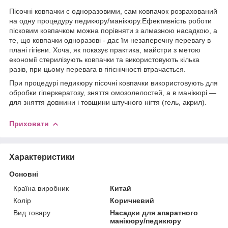
Пісочні ковпачки є одноразовими, сам ковпачок розрахований
на одну процедуру педикюру/манікюру.Ефективність роботи
пісковим ковпачком можна порівняти з алмазною насадкою, а
те, що ковпачки одноразові - дає їм незаперечну перевагу в
плані гігієни. Хоча, як показує практика, майстри з метою
економії стерилізують ковпачки та використовують кілька
разів, при цьому перевага в гігієнічності втрачається.
При процедурі педикюру пісочні ковпачки використовують для
обробки гіперкератозу, зняття омозолелостей, а в манікюрі —
для зняття довжини і товщини штучного нігтя (гель, акрил).
Приховати
Характеристики
Основні
Країна виробник
Китай
Колір
Коричневий
Вид товару
Насадки для апаратного
манікюру/педикюру