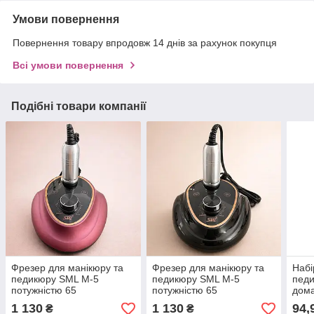
Умови повернення
Повернення товару впродовж 14 днів за рахунок покупця
Всі умови повернення
Подібні товари компанії
Фрезер для манікюру та
Фрезер для манікюру та
Набі
педикюру SML M-5
педикюру SML M-5
педи
потужністю 65
потужністю 65
дома
Вт-35тис.об/хв.+насадки в
Вт-35тис.об/хв.+насадки в
Tool
1 130
1 130
94,
₴
₴
комплекті.
комплекті.