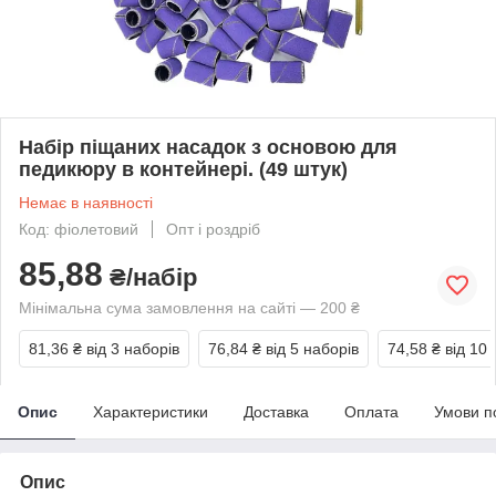
Набір піщаних насадок з основою для
педикюру в контейнері. (49 штук)
Немає в наявності
Код: фіолетовий
Опт і роздріб
85,88
₴/набір
Мінімальна сума замовлення на сайті — 200 ₴
81,36 ₴
від 3 наборів
76,84 ₴
від 5 наборів
74,58 ₴
від 10 
Опис
Характеристики
Доставка
Оплата
Умови п
Опис