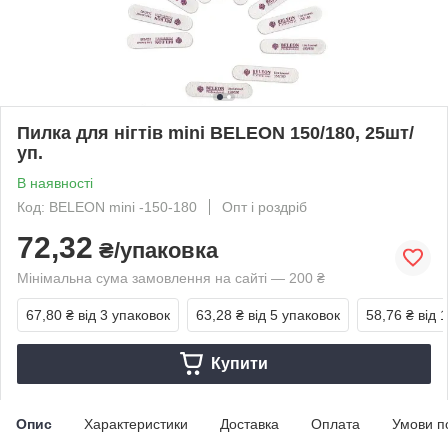
Пилка для нігтів mini BELEON 150/180, 25шт/
уп.
В наявності
Код: BELEON mini -150-180
Опт і роздріб
72,32
₴/упаковка
Мінімальна сума замовлення на сайті — 200 ₴
67,80 ₴
від 3 упаковок
63,28 ₴
від 5 упаковок
58,76 ₴
від 
Купити
Опис
Характеристики
Доставка
Оплата
Умови п