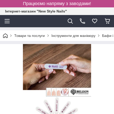
Працюємо напряму з заводами!
Інтернет-магазин "New Style Nails"
Товари та послуги
Інструменти для манікюру
Бафи і