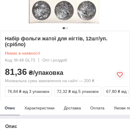
Набір фольги жатої для нігтів, 12шт/уп.
(срібло)
Немає в наявності
Код: M-48 GL73
Опт і роздріб
81,36
₴/упаковка
Мінімальна сума замовлення на сайті — 200 ₴
76,84 ₴
від 3 упаковок
72,32 ₴
від 5 упаковок
67,80 ₴
від 
Опис
Характеристики
Доставка
Оплата
Умови п
Опис