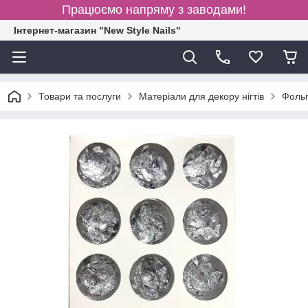
Працюємо напряму з заводами!
Інтернет-магазин "New Style Nails"
Товари та послуги
Матеріали для декору нігтів
Фольг