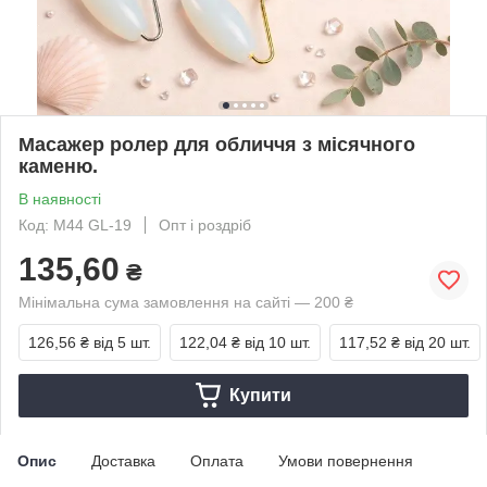
Масажер ролер для обличчя з місячного
каменю.
В наявності
Код: M44 GL-19
Опт і роздріб
135,60
₴
Мінімальна сума замовлення на сайті — 200 ₴
126,56 ₴
від 5 шт.
122,04 ₴
від 10 шт.
117,52 ₴
від 20 шт.
Купити
Опис
Доставка
Оплата
Умови повернення