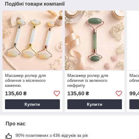
Подібні товари компанії
Масажер ролер для
Масажер ролер для
Мас
обличчя з місячного
обличчя із зеленого
обли
каменю.
нефриту
135,60
135,60
99,
₴
₴
Купити
Купити
Про нас
90% позитивних з 436 відгуків за рік