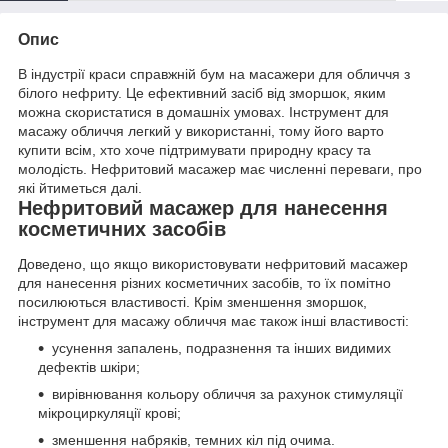
Опис
В індустрії краси справжній бум на масажери для обличчя з
білого нефриту. Це ефективний засіб від зморшок, яким
можна скористатися в домашніх умовах. Інструмент для
масажу обличчя легкий у використанні, тому його варто
купити всім, хто хоче підтримувати природну красу та
молодість. Нефритовий масажер має численні переваги, про
які йтиметься далі.
Нефритовий масажер для нанесення
косметичних засобів
Доведено, що якщо використовувати нефритовий масажер
для нанесення різних косметичних засобів, то їх помітно
посилюються властивості. Крім зменшення зморшок,
інструмент для масажу обличчя має також інші властивості:
усунення запалень, подразнення та інших видимих ​​
дефектів шкіри;
вирівнювання кольору обличчя за рахунок стимуляції
мікроциркуляції крові;
зменшення набряків, темних кіл під очима.