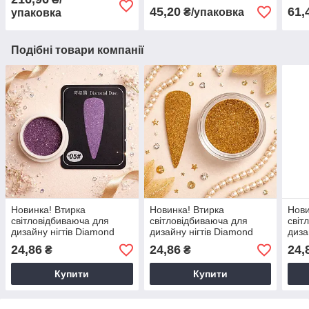
45,20
61,
₴/упаковка
упаковка
Подібні товари компанії
Новинка! Втирка
Новинка! Втирка
Нови
світловідбиваюча для
світловідбиваюча для
світ
дизайну нігтів Diamond
дизайну нігтів Diamond
диза
№05
№01
№1
24,86
24,86
24,
₴
₴
Купити
Купити