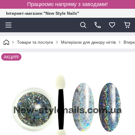
Працюємо напряму з заводами!
Інтернет-магазин "New Style Nails"
Товари та послуги
Матеріали для декору нігтів
Втирк
АКЦИЯ!