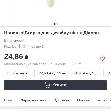
Новинка!Втирка для дизайну нігтів Діамант
В наявності
Код: B6
Опт і роздріб
24,86
₴
Мінімальна сума замовлення на сайті — 200 ₴
23,50 ₴
від 6 шт.
22,60 ₴
від 12 шт.
21,70 ₴
від 48 шт.
2
Купити
Опис
Характеристики
Доставка
Оплата
Умови п