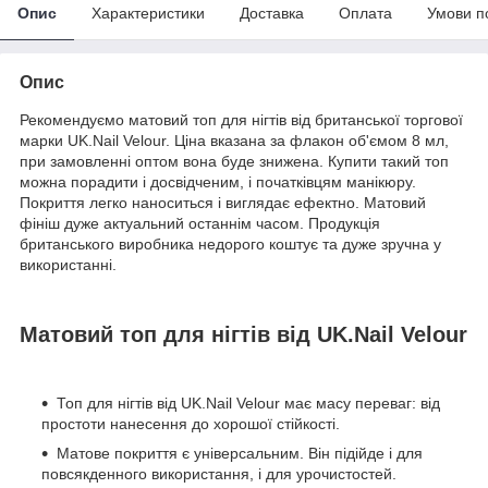
Опис
Характеристики
Доставка
Оплата
Умови п
Опис
Рекомендуємо матовий топ для нігтів від британської торгової
марки UK.Nail Velour. Ціна вказана за флакон об'ємом 8 мл,
при замовленні оптом вона буде знижена. Купити такий топ
можна порадити і досвідченим, і початківцям манікюру.
Покриття легко наноситься і виглядає ефектно. Матовий
фініш дуже актуальний останнім часом. Продукція
британського виробника недорого коштує та дуже зручна у
використанні.
Матовий топ для нігтів від UK.Nail Velour
Топ для нігтів від UK.Nail Velour має масу переваг: від
простоти нанесення до хорошої стійкості.
Матове покриття є універсальним. Він підійде і для
повсякденного використання, і для урочистостей.