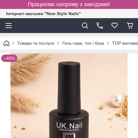
Працюємо напряму з заводами!
Інтернет-магазин "New Style Nails"
Товари та послуги
Гель-лаки, топ і база
TOP матовий 
–40%