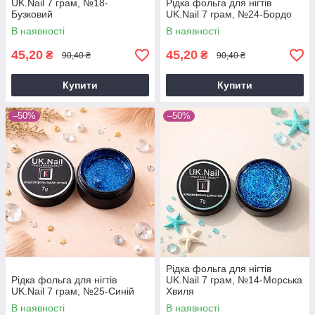
UK.Nail 7 грам, №18-
Рідка фольга для нігтів
Бузковий
UK.Nail 7 грам, №24-Бордо
В наявності
В наявності
45,20
45,20
₴
₴
90,40 ₴
90,40 ₴
Купити
Купити
–50%
–50%
Рідка фольга для нігтів
Рідка фольга для нігтів
UK.Nail 7 грам, №14-Морська
UK.Nail 7 грам, №25-Синій
Хвиля
В наявності
В наявності