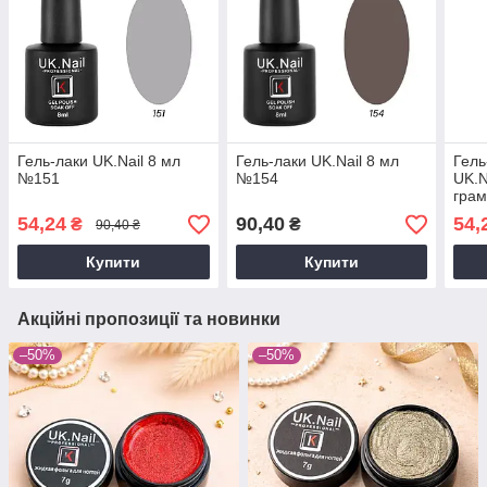
Гель-лаки UK.Nail 8 мл
Гель-лаки UK.Nail 8 мл
Гель
№151
№154
UK.N
гра
54,24
90,40
54,
₴
₴
90,40 ₴
Купити
Купити
Акційні пропозиції та новинки
–50%
–50%