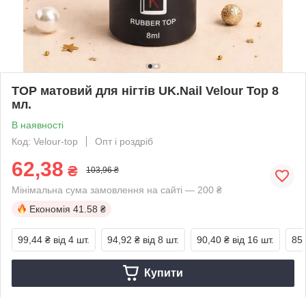
TOP матовий для нігтів UK.Nail Velour Top 8
мл.
В наявності
Код: Velour-top
Опт і роздріб
62,38
₴
103,96 ₴
Мінімальна сума замовлення на сайті — 200 ₴
Економія
41.58 ₴
99,44 ₴
від 4 шт.
94,92 ₴
від 8 шт.
90,40 ₴
від 16 шт.
85,
Купити