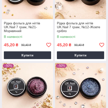
Рідка фольга для нігтів
Рідка фольга для нігтів
UK.Nail 7 грам, №21-
UK.Nail 7 грам, №12-Жовте
Морквяний
срібло
В наявності
В наявності
45,20
45,20
₴
₴
90,40 ₴
90,40 ₴
Купити
Купити
–50%
–50%