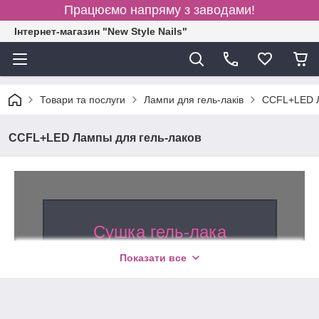
Працюємо напряму з заводами!
Інтернет-магазин "New Style Nails"
Товари та послуги
Лампи для гель-лаків
CCFL+LED Л
CCFL+LED Лампы для гель-лаков
Сушка гель-лака
с профессиональными
Показати все
гибридными лампами
CCFL+LED