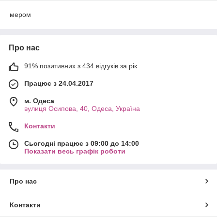
Особенности гибридных CCFL+LED
ламп для маникюра
мером
Про нас
-
1
-
Лампи гібридного типу містять всередині себе
91% позитивних з 434 відгуків за рік
два модулі: CCFL і LED з таймером. Це дозволяє
об'єднати переваги ультрафіолетових
Працює з 24.04.2017
газосветных і світлодіодних приладів,
м. Одеса
розширюючи функціональні можливості
вулиця Осипова, 40, Одеса, Україна
пристрою для сушіння.
Контакти
Сьогодні працює з 09:00 до 14:00
Показати весь графік роботи
-
2
-
Поєднання двох унікальних технологій в одному
Про нас
корпусі забезпечує дуже високу потужність
випромінювання професійної гібридної лампи
Контакти
CCFL+LED з таймером, що дозволяє значно
скоротити час, необхідний для сушіння гель-лаку.